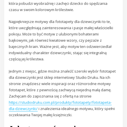
która pobudzi wyobraźnię i zachęci dziecko do spędzania
czasu w swoim kolorowym królestwie.
Najpiękniejsze motywy dla fototapety dla dziewczynki to te,
które uwzględniają zainteresowania i pasje małej właścicielki
pokoju. Może to być motyw z ulubionymi bohaterami
bajkowymi, jak również kwiatowe wzory, czy pejzaże z
bajecznych krain. Ważne jest, aby motyw ten odzwierciedlał
indywidualny charakter dziewczynki, stając się integralną
częścią jej królestwa.
Jednym z miejsc, gdzie można znaleźć szeroki wybór fototapet
dla dziewczynki jest sklep internetowy Studio Druku. Na ich
stronie znajdziesz wiele inspiracji oraz różnorodne motywy
fototapet, które z pewnością zachwycą niejedną małą damę.
Zachęcam do zapoznania się z ofertą na stronie
https://studiodruku.com.pl/produkty/fototapety/fototapeta-
dla-dziewczynki/
i znalezienia idealnego motywu, który spełni
oczekiwania Twojej małej księżniczki.