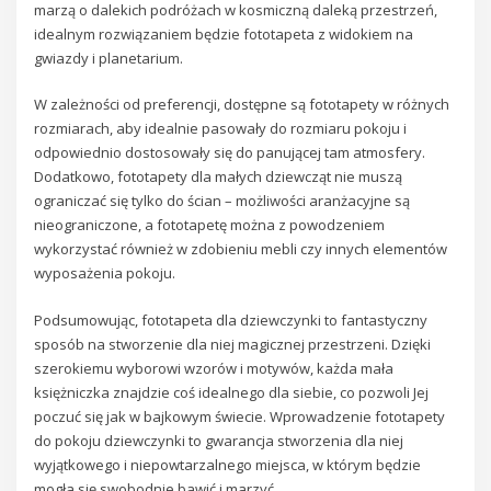
marzą o dalekich podróżach w kosmiczną daleką przestrzeń,
idealnym rozwiązaniem będzie fototapeta z widokiem na
gwiazdy i planetarium.
W zależności od preferencji, dostępne są fototapety w różnych
rozmiarach, aby idealnie pasowały do rozmiaru pokoju i
odpowiednio dostosowały się do panującej tam atmosfery.
Dodatkowo, fototapety dla małych dziewcząt nie muszą
ograniczać się tylko do ścian – możliwości aranżacyjne są
nieograniczone, a fototapetę można z powodzeniem
wykorzystać również w zdobieniu mebli czy innych elementów
wyposażenia pokoju.
Podsumowując, fototapeta dla dziewczynki to fantastyczny
sposób na stworzenie dla niej magicznej przestrzeni. Dzięki
szerokiemu wyborowi wzorów i motywów, każda mała
księżniczka znajdzie coś idealnego dla siebie, co pozwoli Jej
poczuć się jak w bajkowym świecie. Wprowadzenie fototapety
do pokoju dziewczynki to gwarancja stworzenia dla niej
wyjątkowego i niepowtarzalnego miejsca, w którym będzie
mogła się swobodnie bawić i marzyć.