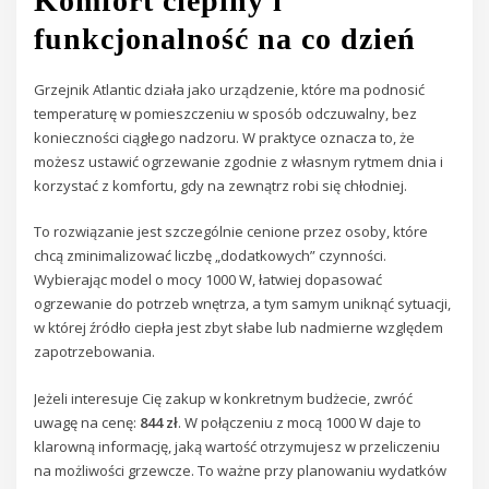
Komfort cieplny i
funkcjonalność na co dzień
Grzejnik Atlantic działa jako urządzenie, które ma podnosić
temperaturę w pomieszczeniu w sposób odczuwalny, bez
konieczności ciągłego nadzoru. W praktyce oznacza to, że
możesz ustawić ogrzewanie zgodnie z własnym rytmem dnia i
korzystać z komfortu, gdy na zewnątrz robi się chłodniej.
To rozwiązanie jest szczególnie cenione przez osoby, które
chcą zminimalizować liczbę „dodatkowych” czynności.
Wybierając model o mocy 1000 W, łatwiej dopasować
ogrzewanie do potrzeb wnętrza, a tym samym uniknąć sytuacji,
w której źródło ciepła jest zbyt słabe lub nadmierne względem
zapotrzebowania.
Jeżeli interesuje Cię zakup w konkretnym budżecie, zwróć
uwagę na cenę:
844 zł
. W połączeniu z mocą 1000 W daje to
klarowną informację, jaką wartość otrzymujesz w przeliczeniu
na możliwości grzewcze. To ważne przy planowaniu wydatków