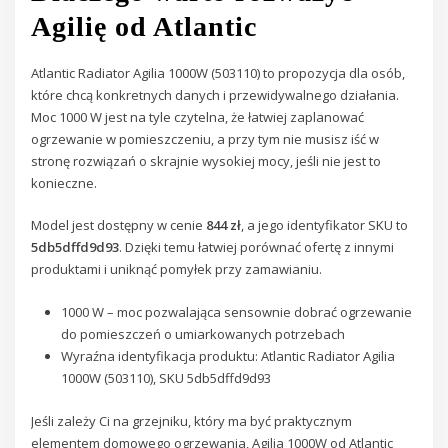
Agilię od Atlantic
Atlantic Radiator Agilia 1000W (503110) to propozycja dla osób,
które chcą konkretnych danych i przewidywalnego działania.
Moc 1000 W jest na tyle czytelna, że łatwiej zaplanować
ogrzewanie w pomieszczeniu, a przy tym nie musisz iść w
stronę rozwiązań o skrajnie wysokiej mocy, jeśli nie jest to
konieczne.
Model jest dostępny w cenie
844 zł
, a jego identyfikator SKU to
5db5dffd9d93
. Dzięki temu łatwiej porównać ofertę z innymi
produktami i uniknąć pomyłek przy zamawianiu.
1000 W – moc pozwalająca sensownie dobrać ogrzewanie
do pomieszczeń o umiarkowanych potrzebach
Wyraźna identyfikacja produktu: Atlantic Radiator Agilia
1000W (503110), SKU 5db5dffd9d93
Jeśli zależy Ci na grzejniku, który ma być praktycznym
elementem domowego ogrzewania, Agilia 1000W od Atlantic