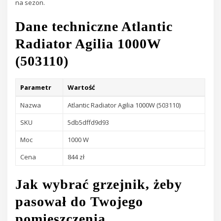
na sezon.
Dane techniczne Atlantic
Radiator Agilia 1000W
(503110)
Parametr
Wartość
Nazwa
Atlantic Radiator Agilia 1000W (503110)
SKU
5db5dffd9d93
Moc
1000 W
Cena
844 zł
Jak wybrać grzejnik, żeby
pasował do Twojego
pomieszczenia