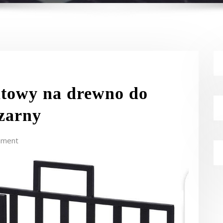
towy na drewno do
zarny
mment