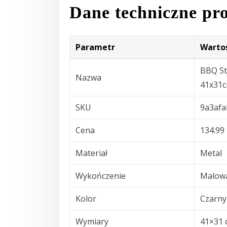
Dane techniczne pr
Parametr
Warto
BBQ St
Nazwa
41x31c
SKU
9a3afa
Cena
134.99 
Materiał
Metal
Wykończenie
Malow
Kolor
Czarny
Wymiary
41×31 