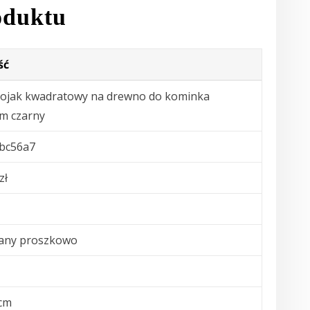
oduktu
ść
ojak kwadratowy na drewno do kominka
m czarny
bc56a7
zł
any proszkowo
cm