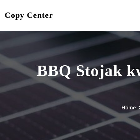
Skip
to
Copy Center
content
BBQ Stojak k
Home