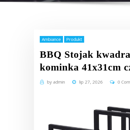
Ambiance
Produkt
BBQ Stojak kwadra
kominka 41x31cm c
by
admin
lip 27, 2026
0 Co