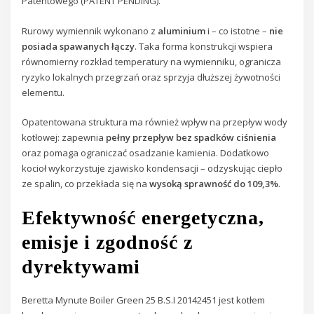
Patentowego (PATENT PENDING).
Rurowy wymiennik wykonano z
aluminium
i – co istotne –
nie
posiada spawanych łączy
. Taka forma konstrukcji wspiera
równomierny rozkład temperatury na wymienniku, ogranicza
ryzyko lokalnych przegrzań oraz sprzyja dłuższej żywotności
elementu.
Opatentowana struktura ma również wpływ na przepływ wody
kotłowej: zapewnia
pełny przepływ bez spadków ciśnienia
oraz pomaga ograniczać osadzanie kamienia. Dodatkowo
kocioł wykorzystuje zjawisko kondensacji – odzyskując ciepło
ze spalin, co przekłada się na
wysoką sprawność do 109,3%
.
Efektywność energetyczna,
emisje i zgodność z
dyrektywami
Beretta Mynute Boiler Green 25 B.S.I 20142451 jest kotłem