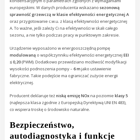
kondensacyjnym o parametrach zgodnych z wymaganiami
europejskimi. W danych producenta wskazano
sezonową
sprawność grzewczą w klasie efektywności energetycznej A
oraz przygotowanie c.w.u. z klasą efektywności energetycznej
A. To ważne, jeśli zależy Ci na efektywności w skali całego
sezonu, a nie tylko podczas pracy w punktowym zakresie.
Urządzenie wyposażono w energooszczędną pompę
modulowaną
o współczynniku efektywności energetycznej
EEI
≤ 0,20
(PWM). Dodatkowo przewidziano możliwość modyfikacji
wysokości podnoszenia pompy –
6 m
jako ustawienie
fabryczne. Takie podejście ma ograniczać zużycie energii
elektrycznej.
Producent deklaruje też
niską emisję NOx
na poziomie
klasy 5
(najlepsza klasa zgodnie z Europejską Dyrektywą UNI EN 483),
co wspiera troskę o środowisko naturalne.
Bezpieczeństwo,
autodiagnostyka i funkcje