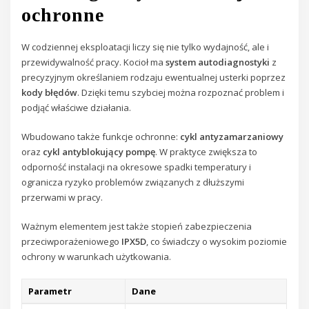
ochronne
W codziennej eksploatacji liczy się nie tylko wydajność, ale i
przewidywalność pracy. Kocioł ma
system autodiagnostyki
z
precyzyjnym określaniem rodzaju ewentualnej usterki poprzez
kody błędów
. Dzięki temu szybciej można rozpoznać problem i
podjąć właściwe działania.
Wbudowano także funkcje ochronne:
cykl antyzamarzaniowy
oraz
cykl antyblokujący pompę
. W praktyce zwiększa to
odporność instalacji na okresowe spadki temperatury i
ogranicza ryzyko problemów związanych z dłuższymi
przerwami w pracy.
Ważnym elementem jest także stopień zabezpieczenia
przeciwporażeniowego
IPX5D
, co świadczy o wysokim poziomie
ochrony w warunkach użytkowania.
Parametr
Dane