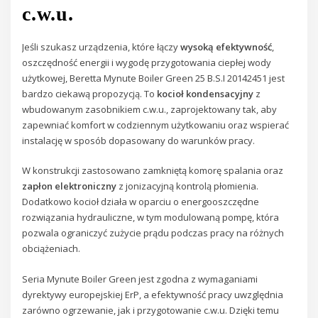
c.w.u.
Jeśli szukasz urządzenia, które łączy
wysoką efektywność
,
oszczędność energii i wygodę przygotowania ciepłej wody
użytkowej, Beretta Mynute Boiler Green 25 B.S.I 20142451 jest
bardzo ciekawą propozycją. To
kocioł kondensacyjny
z
wbudowanym zasobnikiem c.w.u., zaprojektowany tak, aby
zapewniać komfort w codziennym użytkowaniu oraz wspierać
instalację w sposób dopasowany do warunków pracy.
W konstrukcji zastosowano zamkniętą komorę spalania oraz
zapłon elektroniczny
z jonizacyjną kontrolą płomienia.
Dodatkowo kocioł działa w oparciu o energooszczędne
rozwiązania hydrauliczne, w tym modulowaną pompę, która
pozwala ograniczyć zużycie prądu podczas pracy na różnych
obciążeniach.
Seria Mynute Boiler Green jest zgodna z wymaganiami
dyrektywy europejskiej ErP, a efektywność pracy uwzględnia
zarówno ogrzewanie, jak i przygotowanie c.w.u. Dzięki temu