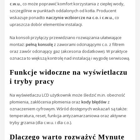
c.w.u.
, co może poprawić komfort korzystania z ciepłej wody,
szczególnie w punktach oddalonych od kotła. Producent
wskazuje ponadto
naczynie wzbiorcze na c.o. i c.w.u.
, co
upraszcza dobór elementów instalacji.
Na konsoli przyłączy przewidziano rozwiązania ułatwiające
montaż:
pełną konsolę
z zaworami odcinającymi c.o. z filtrem
oraz zawór odcinający gaz (akcesoria dodatkowe). W praktyce
oznacza to większą kontrolę nad instalacją i wygodę serwisową.
Funkcje widoczne na wyświetlaczu
i tryby pracy
Na wyświetlaczu LCD użytkownik może śledzić m.in. obecność
płomienia, zakłócenia płomienia oraz
kody błędów
z
oznaczeniem cyfrowym. Wśród dostępnych wskazań są także:
temperatura, reset, funkcja antyzamarzaniowa oraz aktywne
tryby grzania (dla c.w.u. i dla c.o.).
Dlaczego warto rozważyć Mynute