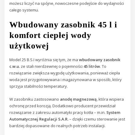
możesz liczyć na spójne, nowoczesne podejście do wydajności
całego systemu.
Wbudowany zasobnik 45 l i
komfort ciepłej wody
użytkowej
Model 25 B.S.I wyróżnia się tym, że ma
wbudowany zasobnik
c.w.u.
ze stali nierdzewnej o pojemności
45 litrów
. To
rozwiązanie zwiększa wygodę użytkowania, ponieważ ciepła
woda jest przygotowywana i magazynowana w sposób, który
sprzyja stabilności temperatury.
W zasobniku zastosowano
anodę magnezową
, która wspiera
ochronę przed korozją. Dodatkowo producent przewidział
rozwiązanie z zakresu automatyki pracy kotła – m.in.
System
Automatycznej Regulacji S.A.R.
– dzięki czemu sterowanie jest
bardziej dopasowane do realnych potrzeb instalacji.