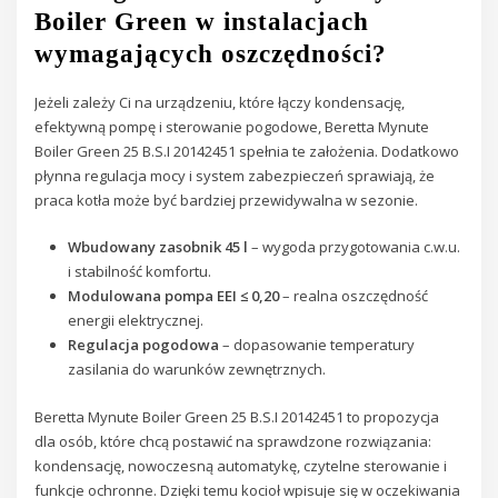
Boiler Green w instalacjach
wymagających oszczędności?
Jeżeli zależy Ci na urządzeniu, które łączy kondensację,
efektywną pompę i sterowanie pogodowe, Beretta Mynute
Boiler Green 25 B.S.I 20142451 spełnia te założenia. Dodatkowo
płynna regulacja mocy i system zabezpieczeń sprawiają, że
praca kotła może być bardziej przewidywalna w sezonie.
Wbudowany zasobnik 45 l
– wygoda przygotowania c.w.u.
i stabilność komfortu.
Modulowana pompa EEI ≤ 0,20
– realna oszczędność
energii elektrycznej.
Regulacja pogodowa
– dopasowanie temperatury
zasilania do warunków zewnętrznych.
Beretta Mynute Boiler Green 25 B.S.I 20142451 to propozycja
dla osób, które chcą postawić na sprawdzone rozwiązania:
kondensację, nowoczesną automatykę, czytelne sterowanie i
funkcje ochronne. Dzięki temu kocioł wpisuje się w oczekiwania