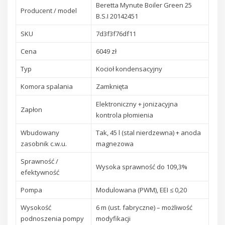
Beretta Mynute Boiler Green 25
Producent / model
B.S.I 20142451
SKU
7d3f3f76df11
Cena
6049 zł
Typ
Kocioł kondensacyjny
Komora spalania
Zamknięta
Elektroniczny + jonizacyjna
Zapłon
kontrola płomienia
Wbudowany
Tak, 45 l (stal nierdzewna) + anoda
zasobnik c.w.u.
magnezowa
Sprawność /
Wysoka sprawność do 109,3%
efektywność
Pompa
Modulowana (PWM), EEI ≤ 0,20
Wysokość
6 m (ust. fabryczne) – możliwość
podnoszenia pompy
modyfikacji