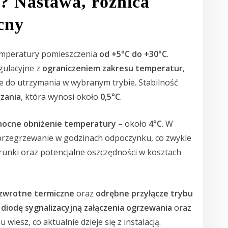
r? Nastawa, różnica
ocny
emperatury pomieszczenia
od +5°C do +30°C
.
gulacyjne z
ograniczeniem zakresu temperatur
,
twe do utrzymania w wybranym trybie. Stabilność
czania
, która wynosi około
0,5°C
.
nocne obniżenie temperatury
– około
4°C
. W
przegrzewanie w godzinach odpoczynku, co zwykle
runki oraz potencjalne oszczędności w kosztach
 zwrotne termiczne
oraz
odrębne przyłącze trybu
o
diodę sygnalizacyjną załączenia ogrzewania
oraz
u wiesz, co aktualnie dzieje się z instalacją.