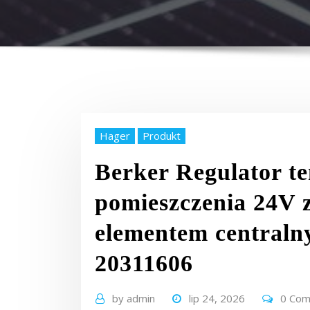
Hager
Produkt
Berker Regulator t
pomieszczenia 24V 
elementem centralny
20311606
by
admin
lip 24, 2026
0 Co