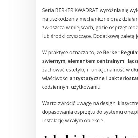
Seria BERKER KWADRAT wyróżnia się wy
na uszkodzenia mechaniczne oraz działani
zwłaszcza w miejscach, gdzie osprzęt mo
lub środki czyszczące. Dodatkową zaletą
W praktyce oznacza to, że
Berker Regula
zwiernym, elementem centralnym i łączn
zachować estetykę i funkcjonalność w dł
właściwości
antystatyczne
i
bakteriosta
codziennym użytkowaniu.
Warto zwrócić uwagę na design: klasyczny
dopasowania osprzętu do systemu one.pla
instalację w całym obiekcie.