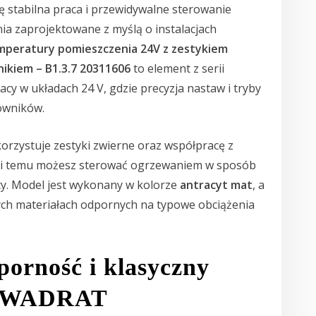
ię stabilna praca i przewidywalne sterowanie
ia zaprojektowane z myślą o instalacjach
mperatury pomieszczenia 24V z zestykiem
ikiem – B1.3.7 20311606
to element z serii
 w układach 24 V, gdzie precyzja nastaw i tryby
owników.
orzystuje zestyki zwierne oraz współpracę z
ęki temu możesz sterować ogrzewaniem w sposób
cy. Model jest wykonany w kolorze
antracyt mat
, a
łych materiałach odpornych na typowe obciążenia
porność i klasyczny
KWADRAT