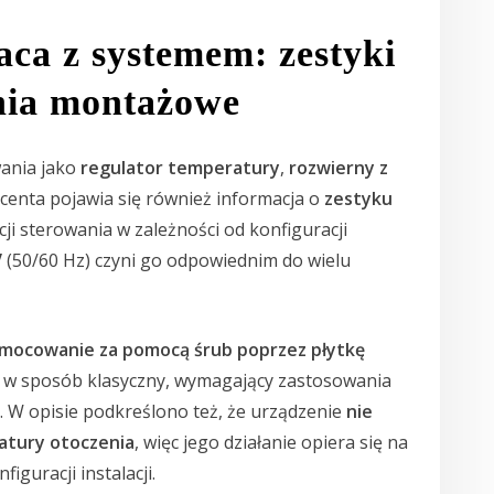
raca z systemem: zestyki
enia montażowe
wania jako
regulator temperatury
,
rozwierny z
centa pojawia się również informacja o
zestyku
cji sterowania w zależności od konfiguracji
V
(50/60 Hz) czyni go odpowiednim do wielu
 mocowanie za pomocą śrub poprzez płytkę
ę w sposób klasyczny, wymagający zastosowania
. W opisie podkreślono też, że urządzenie
nie
atury otoczenia
, więc jego działanie opiera się na
iguracji instalacji.