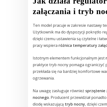
Jak działa regulato
załączania i tryb n
Ten model pracuje w zakresie nastawy t
Użytkownik ma do dyspozycji pokrętło re
dzięki czemu ustawienia są czytelne i ła
pracy wspiera
różnica temperatury załą
Istotnym elementem funkcjonalnym jest
praktyce tryb nocny pomaga ograniczyć 
przekłada się na bardziej komfortowe wa
ogrzewania.
Na uwagę zasługuje również
sprzężenie
nocnego
. Producent przewidział ponadt
diodę wskazującą
tryb nocny
, dzięki czem