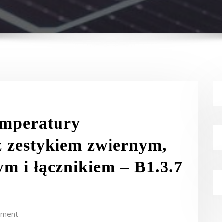
emperatury
z zestykiem zwiernym,
m i łącznikiem – B1.3.7
mment