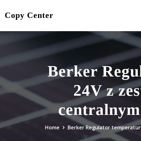
Skip
to
Copy Center
content
Berker Regu
24V z ze
centralnym 
Home
Berker Regulator temperatury