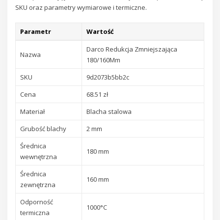
SKU oraz parametry wymiarowe i termiczne.
Parametr
Wartość
Darco Redukcja Zmniejszająca
Nazwa
180/160Mm
SKU
9d2073b5bb2c
Cena
68.51 zł
Materiał
Blacha stalowa
Grubość blachy
2 mm
Średnica
180 mm
wewnętrzna
Średnica
160 mm
zewnętrzna
Odporność
1000°C
termiczna