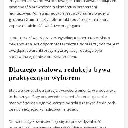
Przy montażu warto zwrócić uwagę na dopasowanie połączeń
oraz sposób prowadzenia elementu w przestrzeni
montażowej. Ponieważ redukcja jest wykonana z blachy o
grubości 2 mm
, należy dobrać taki sposób łączenia, który
zapewni stabilność i właściwe przyleganie.
Istotna jest również praca w wysokiej temperaturze. Skoro
deklarowana jest
odporność termiczna do 1000°C
, dobrze jest
uwzględnić warunki pracy instalacji, aby redukcja była
stosowana zgodnie z przeznaczeniem.
Dlaczego stalowa redukcja bywa
praktycznym wyborem
Stalowa konstrukcja sprzyja trwałości elementu w środowisku
technicznym. Przy odpowiednim montażu redukcja może
stanowić solidne ogniwo łączące odcinki o różnych średnicach,
bez konieczności komplikowania układu.
Dla wielu użytkowników liczy się też przewidywalność
wymiarowa – parametry takie jak średnice wewnętrzna i