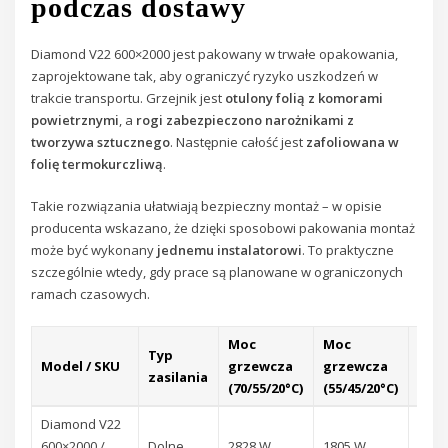
podczas dostawy
Diamond V22 600×2000 jest pakowany w trwałe opakowania,
zaprojektowane tak, aby ograniczyć ryzyko uszkodzeń w
trakcie transportu. Grzejnik jest
otulony folią z komorami
powietrznymi
, a
rogi zabezpieczono narożnikami z
tworzywa sztucznego
. Następnie całość jest
zafoliowana w
folię termokurczliwą
.
Takie rozwiązania ułatwiają bezpieczny montaż – w opisie
producenta wskazano, że dzięki sposobowi pakowania montaż
może być wykonany
jednemu instalatorowi
. To praktyczne
szczególnie wtedy, gdy prace są planowane w ograniczonych
ramach czasowych.
Moc
Moc
Ciśn
Typ
Model / SKU
grzewcza
grzewcza
rob
zasilania
(70/55/20°C)
(55/45/20°C)
/ pr
Diamond V22
10 ba
600×2000 /
Dolne
2828 W
1805 W