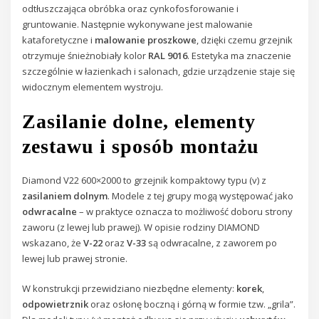
odtłuszczająca obróbka oraz cynkofosforowanie i
gruntowanie. Następnie wykonywane jest malowanie
kataforetyczne i
malowanie proszkowe
, dzięki czemu grzejnik
otrzymuje śnieżnobiały kolor
RAL 9016
. Estetyka ma znaczenie
szczególnie w łazienkach i salonach, gdzie urządzenie staje się
widocznym elementem wystroju.
Zasilanie dolne, elementy
zestawu i sposób montażu
Diamond V22 600×2000 to grzejnik kompaktowy typu (v) z
zasilaniem dolnym
. Modele z tej grupy mogą występować jako
odwracalne
– w praktyce oznacza to możliwość doboru strony
zaworu (z lewej lub prawej). W opisie rodziny DIAMOND
wskazano, że
V-22
oraz
V-33
są odwracalne, z zaworem po
lewej lub prawej stronie.
W konstrukcji przewidziano niezbędne elementy:
korek
,
odpowietrznik
oraz osłonę boczną i górną w formie tzw. „grila”.