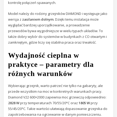
kontrolę połączeń spawanych.
Model należy do rodziny grzejników DIAMOND i występuje jako
wersja z
zasilaniem dolnym
. Dzięki temu instalacja może
wyglądać bardziej uporządkowanie, a prowadzenie
przewodów bywa wygodniejsze w wielu typach układów. To
także dobry wybór do systemów w budynkach z CO otwartym i
zamkniętym, gdzie liczy się stabilna praca oraz trwałość.
Wydajność cieplna w
praktyce – parametry dla
różnych warunków
Wybierając grzejnik, warto patrzeć nie tylko na gabaryty, ale
przede wszystkim na moc w konkretnych warunkach pracy.
Diamond V22 600×2000 zapewnia moc grzewczą odpowiednio:
2828 W
przy temperaturach 70/55/20°C oraz
1805 W
przy
55/45/20°C. Takie wartości ułatwiają dopasowanie grzejnika do
zapotrzebowania na ogrzewanie w danym pomieszczeniu.