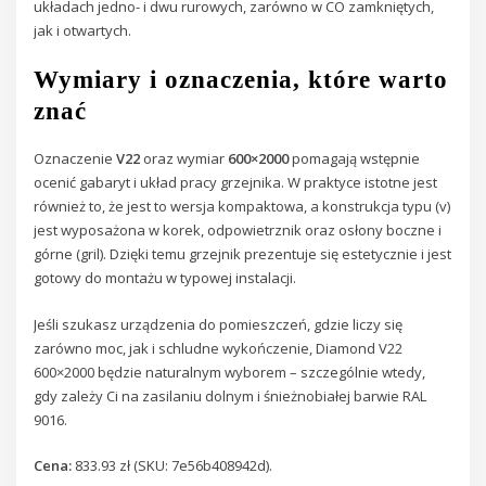
układach jedno- i dwu rurowych, zarówno w CO zamkniętych,
jak i otwartych.
Wymiary i oznaczenia, które warto
znać
Oznaczenie
V22
oraz wymiar
600×2000
pomagają wstępnie
ocenić gabaryt i układ pracy grzejnika. W praktyce istotne jest
również to, że jest to wersja kompaktowa, a konstrukcja typu (v)
jest wyposażona w korek, odpowietrznik oraz osłony boczne i
górne (gril). Dzięki temu grzejnik prezentuje się estetycznie i jest
gotowy do montażu w typowej instalacji.
Jeśli szukasz urządzenia do pomieszczeń, gdzie liczy się
zarówno moc, jak i schludne wykończenie, Diamond V22
600×2000 będzie naturalnym wyborem – szczególnie wtedy,
gdy zależy Ci na zasilaniu dolnym i śnieżnobiałej barwie RAL
9016.
Cena:
833.93 zł (SKU: 7e56b408942d).