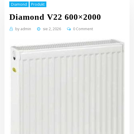
Diamond
Produkt
Diamond V22 600×2000
by
admin
sie 2, 2026
0 Comment