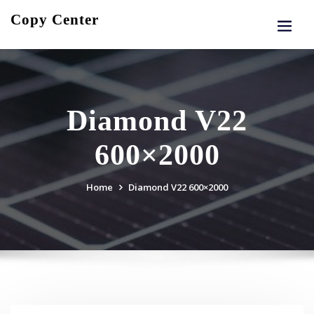
Skip
Copy Center
to
content
Diamond V22
600×2000
Home
Diamond V22 600×2000