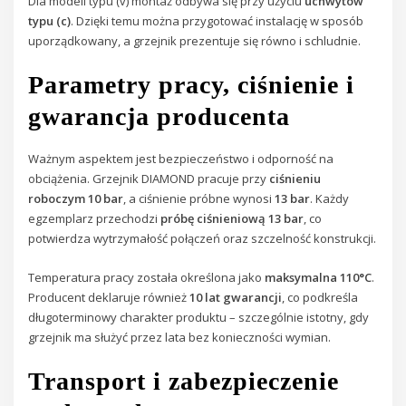
Dla modeli typu (v) montaż odbywa się przy użyciu
uchwytów
typu (c)
. Dzięki temu można przygotować instalację w sposób
uporządkowany, a grzejnik prezentuje się równo i schludnie.
Parametry pracy, ciśnienie i
gwarancja producenta
Ważnym aspektem jest bezpieczeństwo i odporność na
obciążenia. Grzejnik DIAMOND pracuje przy
ciśnieniu
roboczym 10 bar
, a ciśnienie próbne wynosi
13 bar
. Każdy
egzemplarz przechodzi
próbę ciśnieniową 13 bar
, co
potwierdza wytrzymałość połączeń oraz szczelność konstrukcji.
Temperatura pracy została określona jako
maksymalna 110°C
.
Producent deklaruje również
10 lat gwarancji
, co podkreśla
długoterminowy charakter produktu – szczególnie istotny, gdy
grzejnik ma służyć przez lata bez konieczności wymian.
Transport i zabezpieczenie