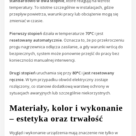
standardowo w dwa stopnie
, które reagują na wzrost
temperatury. To istotne szczególnie w instalacjach, gdzie
przepływ powietrza, warunki pracy lub obciążenie mogą się
zmieniać w czasie.
Pierwszy stopień
działa w temperaturze
70°C
i jest
resetowany automatycznie
. Oznacza to, że po przekroczeniu
progu nagrzewnica odłącza zasilanie, a gdy warunki wrócą do
bezpiecznych, system może ponownie przejść do pracy bez
konieczności manualnej interwencji.
Drugi stopień
uruchamia się przy
80°C
i
jest resetowany
ręcznie
. W tym przypadku obwód elektryczny zostaje
rozłączony, co stanowi dodatkową warstwę ochrony w
sytuacjach awaryjnych lub szczególnie niekorzystnych.
Materiały, kolor i wykonanie
– estetyka oraz trwałość
Wygląd i wykonanie urządzenia mają znaczenie nie tylko w