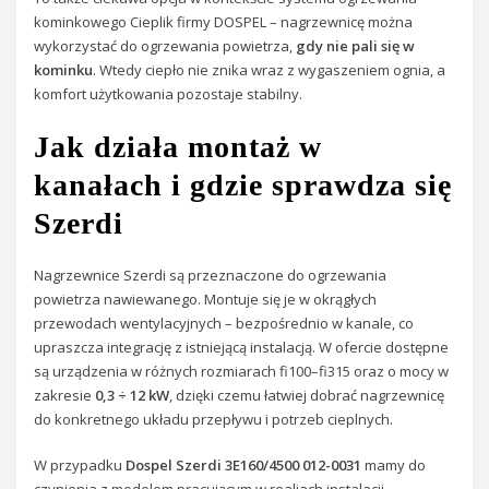
kominkowego Cieplik firmy DOSPEL – nagrzewnicę można
wykorzystać do ogrzewania powietrza,
gdy nie pali się w
kominku
. Wtedy ciepło nie znika wraz z wygaszeniem ognia, a
komfort użytkowania pozostaje stabilny.
Jak działa montaż w
kanałach i gdzie sprawdza się
Szerdi
Nagrzewnice Szerdi są przeznaczone do ogrzewania
powietrza nawiewanego. Montuje się je w okrągłych
przewodach wentylacyjnych – bezpośrednio w kanale, co
upraszcza integrację z istniejącą instalacją. W ofercie dostępne
są urządzenia w różnych rozmiarach fi100–fi315 oraz o mocy w
zakresie
0,3 ÷ 12 kW
, dzięki czemu łatwiej dobrać nagrzewnicę
do konkretnego układu przepływu i potrzeb cieplnych.
W przypadku
Dospel Szerdi 3E160/4500 012-0031
mamy do
czynienia z modelem pracującym w realiach instalacji