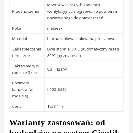
Montaż w okrągłych kanałach
Przeznaczenie
wentylacyjnych; ogrzewanie powietrza
nawiewanego do pomieszczeń
Kolor
niebieski
Materiał
blacha stalowa malowana proszkowo
Zabezpieczenia
Dwa stopnie: 70°C (automatyczny reset),
termiczne
80°C (ręczny reset)
Zakres mocy w
0,3 ÷ 12 kW
rodzinie Szerdi
Rozmiary
kanałów (w
fi100–fi315
rodzinie)
Cena
1028.44 zł
Warianty zastosowań: od
budynków po system Cieplik