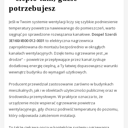
potrzebujesz
Jeśli w Twoim systemie wentylacji liczy się szybkie podniesienie
temperatury powietrza nawiewanego do pomieszczeń, warto
sięgnąć po sprawdzone rozwiązania kanałowe.
Dospel Szerdi
3E160/4500 012-0031
to elektryczna nagrzewnica
zaprojektowana do montażu bezpośrednio w okrągłych
kanałach wentylacyjnych. Dzięki temu ogrzewanie jest „w
drodze” – powietrze przepływające przez kanał zyskuje
dodatkową energię cieplną, a Ty łatwiej dopasowujesz warunki
wewnątrz budynku do wymagań użytkowych.
Producent przewidział zastosowanie zarówno w budynkach
mieszkalnych, jak i w obiektach użyteczności publicznej oraz w
środowisku przemysłowym. W praktyce oznacza to, że
urządzenie może wspierać ogrzewanie powietrza
wentylacyjnego, gdy chcesz podnieść temperaturę do poziomu,
który odpowiada założeniom instalacji.
To także ciekawa opcja w kontekście systemu ogrzewania