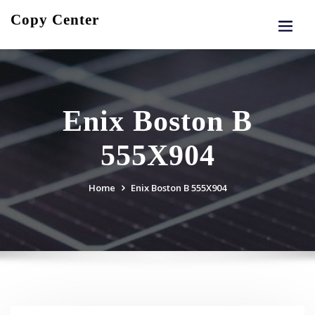
Skip
Copy Center
to
content
Enix Boston B
555X904
Home
Enix Boston B 555X904