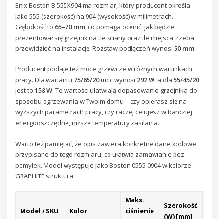
Enix Boston B 555X904 ma rozmiar, który producent określa
jako 555 (szerokość) na 904 (wysokość) w milimetrach.
Głębokość to
65–70 mm
, co pomaga ocenić, jak będzie
prezentował się grzejnik na tle ściany oraz ile miejsca trzeba
przewidzieć na instalację. Rozstaw podłączeń wynosi
50 mm
.
Producent podaje też moce grzewcze w różnych warunkach
pracy. Dla wariantu
75/65/20
moc wynosi
292 W
, a dla
55/45/20
jest to
158 W
. Te wartości ułatwiają dopasowanie grzejnika do
sposobu ogrzewania w Twoim domu – czy opierasz się na
wyższych parametrach pracy, czy raczej celujesz w bardziej
energooszczędne, niższe temperatury zasilania.
Warto też pamiętać, że opis zawiera konkretne dane kodowe
przypisane do tego rozmiaru, co ułatwia zamawianie bez
pomyłek. Model występuje jako Boston 0555 0904 w kolorze
GRAPHITE struktura.
Maks.
Szerokość
Wy
Model / SKU
Kolor
ciśnienie
(W) [mm]
(H)