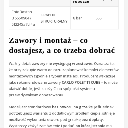
robocze
Enix Boston
GRAPHITE
B 555X904 /
8 bar
555
904
STRUKTURALNY
5f2245a7cf4a
Zawory i montaż – co
dostajesz, a co trzeba dobrać
Ważny detal:
zawory nie występują w zestawie
. Oznacza to,
że przy zakupie warto od razu zaplanować komplet elementów
montażowych zgodnie z typem instalacji. Producent wskazuje
jako rekomendowane zawory
CARLO POLETTI CUBE
– to może
ułatwić dobór, jeśli zależy Ci na spójności systemu i
przewidywalnym dopasowaniu.
Model jest standardowo
bez otworu na grzałkę
. Jeśli jednak
potrzebujesz wariantu z dodatkowym źródłem ciepła, istnieje
możliwość wykonania otworu pod grzałkę
bez dopłaty
.
Wystarczy złożyć zamówienie i podać,
po której stronie
ma