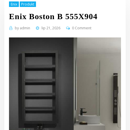
Enix
Produkt
Enix Boston B 555X904
by
admin
lip 21, 2026
0 Comment