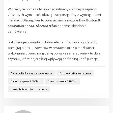
W praktyce pomaga to uniknąć sytuacji, w której grzejnik o
zbliżonych wymiarach okazuje się niezgodny z wymaganiami
instalacji. Dlatego warto opierać się na nazwie
Enix Boston B
555X904
oraz SKU
5f2245a7cf4a
podczas składania
zamówienia.
Jeśli planujesz montaż i dobór elementów towarzyszących,
pamiętaj o braku zaworów w zestawie oraz o możliwości
wykonania otworu na grzałkę po wskazanej stronie – to dwa
czynniki, które najczęściej wpływają na finalną konfigurację.
fotowoltaika czyste powietrze
fotowoltaika warszawa
fronius symo 4.5-3-m
fronius symo 6.0-3-m
panel fotowoltaiczny cena