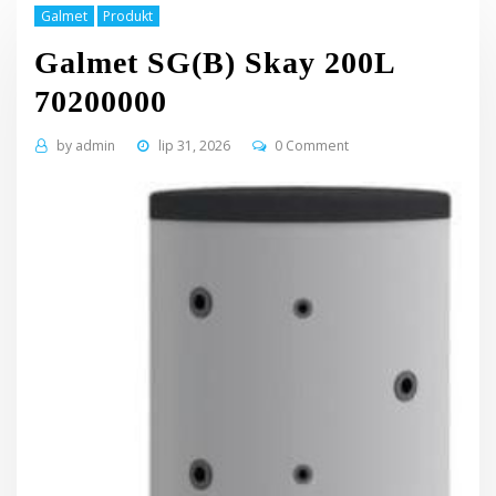
Galmet
Produkt
Galmet SG(B) Skay 200L
70200000
by
admin
lip 31, 2026
0 Comment