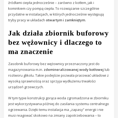
źródłami ciepła jednocześnie – zarówno z kotłem, jak i
kominkiem czy pompą ciepła. To rozwiązanie szczególnie
przydatne w instalacjach, w których jednocześnie występują
tryby pracy w układach
otwartym i zamkniętym
.
Jak działa zbiornik buforowy
bez wężownicy i dlaczego to
ma znaczenie
Zasobnik buforowy bez wężownicy przeznaczony jest do
magazynowania m.in.
zdemineralizowanej wody kotłowej
lub
roztworu glikolu. Takie podejście pozwala pracować układowi z
wysoką sprawnością oraz sprzyja wydłużeniu trwałości
urządzeń grzewczych.
W tym typie konstrukcji gorąca woda zgromadzona w zbiorniku
jest wykorzystywana później do zasilania systemu centralnego
ogrzewania. Dzięki temu instalacja ma „zapasy” energii i nie
musi reagować skokowo na zmiany zapotrzebowania – to