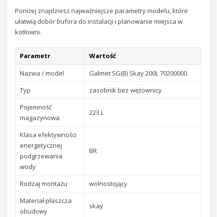
Poniżej znajdziesz najważniejsze parametry modelu, które
ułatwią dobór bufora do instalacji i planowanie miejsca w
kotłowni.
Parametr
Wartość
Nazwa / model
Galmet SG(B) Skay 200L 70200000
Typ
zasobnik bez wężownicy
Pojemność
223 L
magazynowa
Klasa efektywności
energetycznej
BR
podgrzewania
wody
Rodzaj montażu
wolnostojący
Materiał płaszcza
skay
obudowy