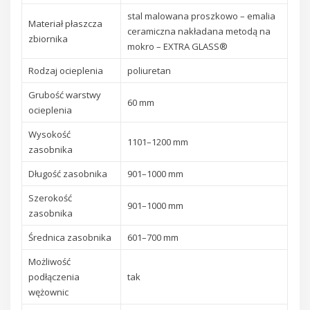
stal malowana proszkowo – emalia
Materiał płaszcza
ceramiczna nakładana metodą na
zbiornika
mokro – EXTRA GLASS®
Rodzaj ocieplenia
poliuretan
Grubość warstwy
60 mm
ocieplenia
Wysokość
1101–1200 mm
zasobnika
Długość zasobnika
901–1000 mm
Szerokość
901–1000 mm
zasobnika
Średnica zasobnika
601–700 mm
Możliwość
podłączenia
tak
wężownic