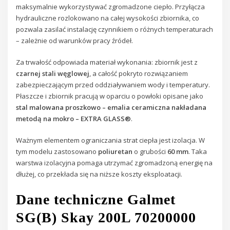
maksymalnie wykorzystywać zgromadzone ciepło. Przyłącza
hydrauliczne rozlokowano na całej wysokości zbiornika, co
pozwala zasilać instalację czynnikiem o różnych temperaturach
– zależnie od warunków pracy źródeł.
Za trwałość odpowiada materiał wykonania: zbiornik jest z
czarnej stali węglowej
, a całość pokryto rozwiązaniem
zabezpieczającym przed oddziaływaniem wody i temperatury.
Płaszcze i zbiornik pracują w oparciu o powłoki opisane jako
stal malowana proszkowo – emalia ceramiczna nakładana
metodą na mokro – EXTRA GLASS®
.
Ważnym elementem ograniczania strat ciepła jest izolacja. W
tym modelu zastosowano
poliuretan
o grubości
60 mm
. Taka
warstwa izolacyjna pomaga utrzymać zgromadzoną energię na
dłużej, co przekłada się na niższe koszty eksploatacji.
Dane techniczne Galmet
SG(B) Skay 200L 70200000