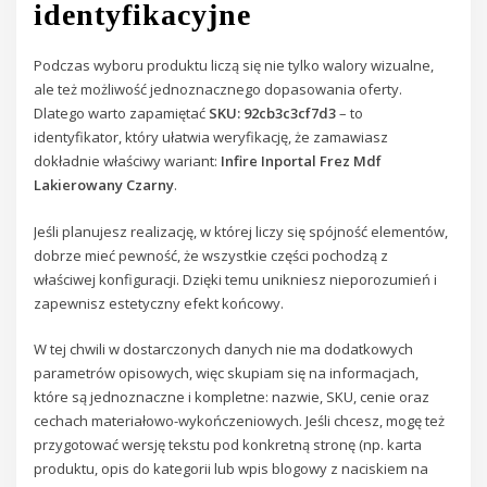
identyfikacyjne
Podczas wyboru produktu liczą się nie tylko walory wizualne,
ale też możliwość jednoznacznego dopasowania oferty.
Dlatego warto zapamiętać
SKU: 92cb3c3cf7d3
– to
identyfikator, który ułatwia weryfikację, że zamawiasz
dokładnie właściwy wariant:
Infire Inportal Frez Mdf
Lakierowany Czarny
.
Jeśli planujesz realizację, w której liczy się spójność elementów,
dobrze mieć pewność, że wszystkie części pochodzą z
właściwej konfiguracji. Dzięki temu unikniesz nieporozumień i
zapewnisz estetyczny efekt końcowy.
W tej chwili w dostarczonych danych nie ma dodatkowych
parametrów opisowych, więc skupiam się na informacjach,
które są jednoznaczne i kompletne: nazwie, SKU, cenie oraz
cechach materiałowo-wykończeniowych. Jeśli chcesz, mogę też
przygotować wersję tekstu pod konkretną stronę (np. karta
produktu, opis do kategorii lub wpis blogowy z naciskiem na