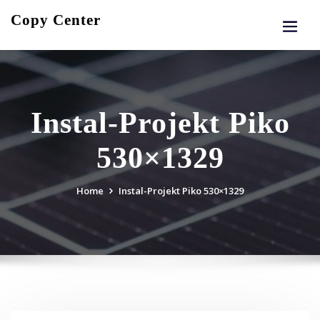
Skip
Copy Center
to
content
Instal-Projekt Piko
530×1329
Home
Instal-Projekt Piko 530×1329