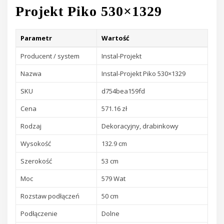
Projekt Piko 530×1329
Parametr
Wartość
Producent / system
Instal-Projekt
Nazwa
Instal-Projekt Piko 530×1329
SKU
d754bea159fd
Cena
571.16 zł
Rodzaj
Dekoracyjny, drabinkowy
Wysokość
132.9 cm
Szerokość
53 cm
Moc
579 Wat
Rozstaw podłączeń
50 cm
Podłączenie
Dolne