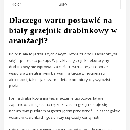
Kolor
Biały
Dlaczego warto postawić na
biały grzejnik drabinkowy w
aranżacji?
Kolor
biały
to jedna z tych decyzji, które trudno uzasadnić „na
siłę” – po prostu pasuje. W praktyce grzejnik dekoracyjny
drabinkowy nie wprowadza ciężaru wizualnego i dobrze
współgra z neutralnymi barwami, a także z mocniejszymi
akcentami, takimi jak czarne detale armatury czy wyraziste
płytki.
Forma drabinkowa ma też znaczenie użytkowe: łatwiej
zaplanować miejsce na ręczniki, a sam grzejnik staje się
naturalnym punktem organizującym przestrzeń. To szczególnie
ważne w łazienkach, gdzie liczy się każdy centymetr.
Gdy dopasujesz wymiary i rozstaw podłączeń do istniejącej