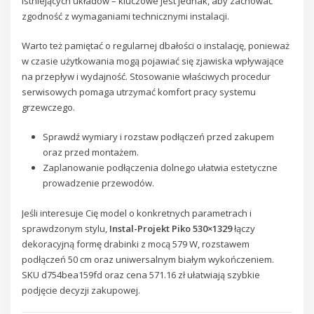
istniejących układów – kluczowe jest jednak, aby zachować
zgodność z wymaganiami technicznymi instalacji.
Warto też pamiętać o regularnej dbałości o instalację, ponieważ
w czasie użytkowania mogą pojawiać się zjawiska wpływające
na przepływ i wydajność. Stosowanie właściwych procedur
serwisowych pomaga utrzymać komfort pracy systemu
grzewczego.
Sprawdź wymiary i rozstaw podłączeń przed zakupem
oraz przed montażem.
Zaplanowanie podłączenia dolnego ułatwia estetyczne
prowadzenie przewodów.
Jeśli interesuje Cię model o konkretnych parametrach i
sprawdzonym stylu,
Instal-Projekt Piko 530×1329
łączy
dekoracyjną formę drabinki z mocą 579 W, rozstawem
podłączeń 50 cm oraz uniwersalnym białym wykończeniem.
SKU d754bea159fd oraz cena 571.16 zł ułatwiają szybkie
podjęcie decyzji zakupowej.