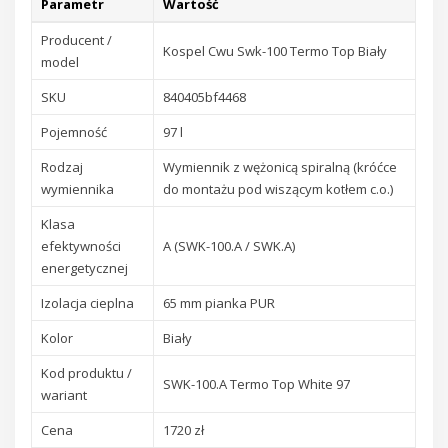
Parametr
Wartość
Producent /
Kospel Cwu Swk-100 Termo Top Biały
model
SKU
840405bf4468
Pojemność
97 l
Rodzaj
Wymiennik z wężonicą spiralną (króćce
wymiennika
do montażu pod wiszącym kotłem c.o.)
Klasa
efektywności
A (SWK-100.A / SWK.A)
energetycznej
Izolacja cieplna
65 mm pianka PUR
Kolor
Biały
Kod produktu /
SWK-100.A Termo Top White 97
wariant
Cena
1720 zł