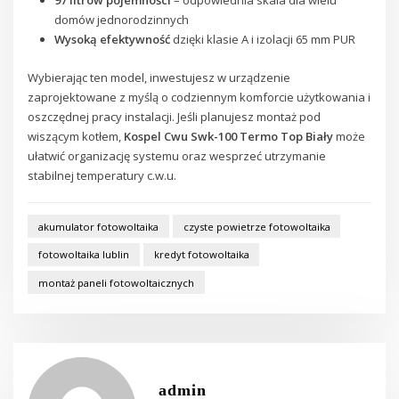
97 litrów pojemności
– odpowiednia skala dla wielu
domów jednorodzinnych
Wysoką efektywność
dzięki klasie A i izolacji 65 mm PUR
Wybierając ten model, inwestujesz w urządzenie
zaprojektowane z myślą o codziennym komforcie użytkowania i
oszczędnej pracy instalacji. Jeśli planujesz montaż pod
wiszącym kotłem,
Kospel Cwu Swk-100 Termo Top Biały
może
ułatwić organizację systemu oraz wesprzeć utrzymanie
stabilnej temperatury c.w.u.
akumulator fotowoltaika
czyste powietrze fotowoltaika
fotowoltaika lublin
kredyt fotowoltaika
montaż paneli fotowoltaicznych
admin