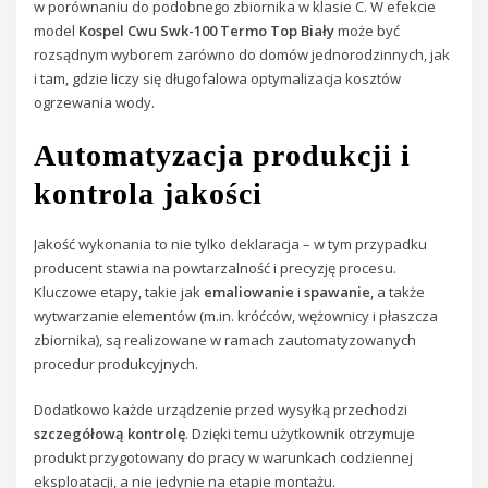
w porównaniu do podobnego zbiornika w klasie C. W efekcie
model
Kospel Cwu Swk-100 Termo Top Biały
może być
rozsądnym wyborem zarówno do domów jednorodzinnych, jak
i tam, gdzie liczy się długofalowa optymalizacja kosztów
ogrzewania wody.
Automatyzacja produkcji i
kontrola jakości
Jakość wykonania to nie tylko deklaracja – w tym przypadku
producent stawia na powtarzalność i precyzję procesu.
Kluczowe etapy, takie jak
emaliowanie
i
spawanie
, a także
wytwarzanie elementów (m.in. króćców, wężownicy i płaszcza
zbiornika), są realizowane w ramach zautomatyzowanych
procedur produkcyjnych.
Dodatkowo każde urządzenie przed wysyłką przechodzi
szczegółową kontrolę
. Dzięki temu użytkownik otrzymuje
produkt przygotowany do pracy w warunkach codziennej
eksploatacji, a nie jedynie na etapie montażu.