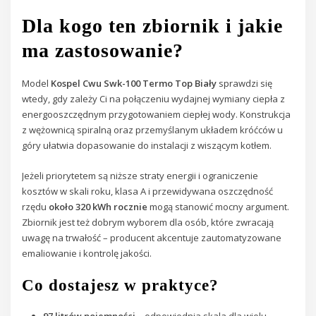
Dla kogo ten zbiornik i jakie
ma zastosowanie?
Model
Kospel Cwu Swk-100 Termo Top Biały
sprawdzi się
wtedy, gdy zależy Ci na połączeniu wydajnej wymiany ciepła z
energooszczędnym przygotowaniem ciepłej wody. Konstrukcja
z wężownicą spiralną oraz przemyślanym układem króćców u
góry ułatwia dopasowanie do instalacji z wiszącym kotłem.
Jeżeli priorytetem są niższe straty energii i ograniczenie
kosztów w skali roku, klasa A i przewidywana oszczędność
rzędu
około 320 kWh rocznie
mogą stanowić mocny argument.
Zbiornik jest też dobrym wyborem dla osób, które zwracają
uwagę na trwałość – producent akcentuje zautomatyzowane
emaliowanie i kontrolę jakości.
Co dostajesz w praktyce?