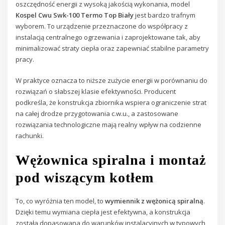
oszczędność energii z wysoką jakością wykonania, model
Kospel Cwu Swk-100 Termo Top Biały
jest bardzo trafnym
wyborem. To urządzenie przeznaczone do współpracy z
instalacją centralnego ogrzewania i zaprojektowane tak, aby
minimalizować straty ciepła oraz zapewniać stabilne parametry
pracy.
W praktyce oznacza to niższe zużycie energii w porównaniu do
rozwiązań o słabszej klasie efektywności. Producent
podkreśla, że konstrukcja zbiornika wspiera ograniczenie strat
na całej drodze przygotowania c.w.u., a zastosowane
rozwiązania technologiczne mają realny wpływ na codzienne
rachunki.
Wężownica spiralna i montaż
pod wiszącym kotłem
To, co wyróżnia ten model, to
wymiennik z wężonicą spiralną
.
Dzięki temu wymiana ciepła jest efektywna, a konstrukcja
została dopasowana do warunków instalacyjnych w typowych