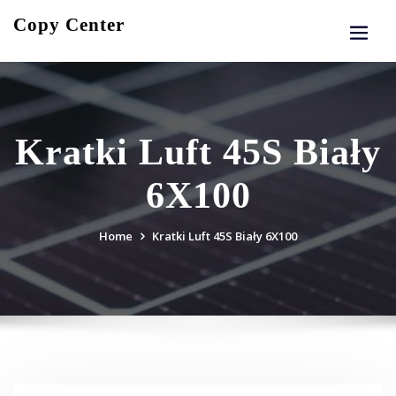
Skip
Copy Center
to
content
Kratki Luft 45S Biały
6X100
Home
Kratki Luft 45S Biały 6X100