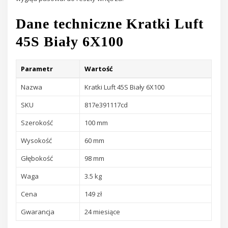
Dane techniczne Kratki Luft
45S Biały 6X100
Parametr
Wartość
Nazwa
Kratki Luft 45S Biały 6X100
SKU
817e391117cd
Szerokość
100 mm
Wysokość
60 mm
Głębokość
98 mm
Waga
3.5 kg
Cena
149 zł
Gwarancja
24 miesiące