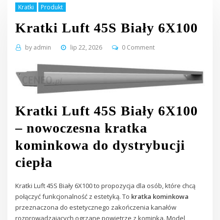
Kratki
Produkt
Kratki Luft 45S Biały 6X100
by
admin
lip 22, 2026
0 Comment
Kratki Luft 45S Biały 6X100
– nowoczesna kratka
kominkowa do dystrybucji
ciepła
Kratki Luft 45S Biały 6X100 to propozycja dla osób, które chcą
połączyć funkcjonalność z estetyką. To
kratka kominkowa
przeznaczona do estetycznego zakończenia kanałów
rozprowadzających ogrzane powietrze z kominka. Model