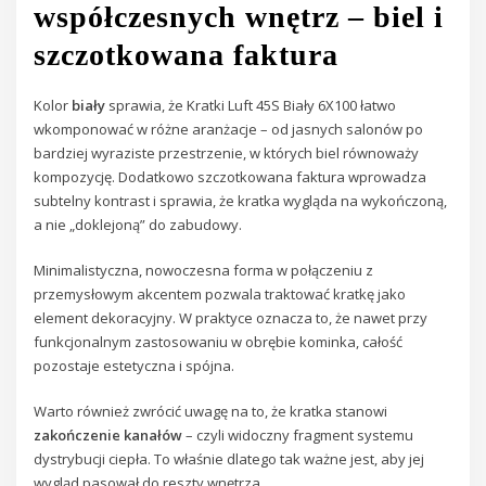
współczesnych wnętrz – biel i
szczotkowana faktura
Kolor
biały
sprawia, że Kratki Luft 45S Biały 6X100 łatwo
wkomponować w różne aranżacje – od jasnych salonów po
bardziej wyraziste przestrzenie, w których biel równoważy
kompozycję. Dodatkowo szczotkowana faktura wprowadza
subtelny kontrast i sprawia, że kratka wygląda na wykończoną,
a nie „doklejoną” do zabudowy.
Minimalistyczna, nowoczesna forma w połączeniu z
przemysłowym akcentem pozwala traktować kratkę jako
element dekoracyjny. W praktyce oznacza to, że nawet przy
funkcjonalnym zastosowaniu w obrębie kominka, całość
pozostaje estetyczna i spójna.
Warto również zwrócić uwagę na to, że kratka stanowi
zakończenie kanałów
– czyli widoczny fragment systemu
dystrybucji ciepła. To właśnie dlatego tak ważne jest, aby jej
wygląd pasował do reszty wnętrza.