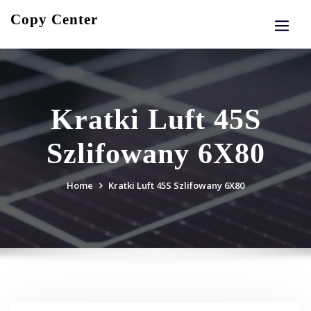
Skip
Copy Center
to
content
Kratki Luft 45S
Szlifowany 6X80
Home
Kratki Luft 45S Szlifowany 6X80