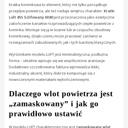
Kratka kominkowa to element, który nie tylko porządkuje
przepływ powietrza, ale też nadaje wnętrzu charakter.
Kratki
Luft 45S Szlifowany 6X80
jest przeznaczona jako estetyczne
zakończenie kanałów rozprowadzających ciepłe powietrze z
kominka. Montuje się ją w ścianie lub w czopuchu obudowy
kominkowej, dzięki czemu może pracować zarówno w
rozwiązaniach zabudowanych, jak i tych bardziej klasycznych.
Wyróżnikiem modelu LUFT jest minimalistyczna, podłużna
forma – idealnie wpisuje się we współczesne aranżacje.
Dodatkowo szczotkowana faktura wprowadza lekki,
industrialny akcent, który dobrze komponuje się z
nowoczesnymi materiałami wykończeniowymi.
Dlaczego wlot powietrza jest
„zamaskowany” i jak go
prawidłowo ustawić
W modelu LUFT charakterystyczny jest
zamaskowany wlot