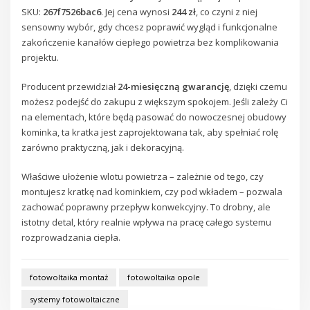
SKU:
267f7526bac6
. Jej cena wynosi
244 zł
, co czyni z niej
sensowny wybór, gdy chcesz poprawić wygląd i funkcjonalne
zakończenie kanałów ciepłego powietrza bez komplikowania
projektu.
Producent przewidział
24-miesięczną gwarancję
, dzięki czemu
możesz podejść do zakupu z większym spokojem. Jeśli zależy Ci
na elementach, które będą pasować do nowoczesnej obudowy
kominka, ta kratka jest zaprojektowana tak, aby spełniać rolę
zarówno praktyczną, jak i dekoracyjną.
Właściwe ułożenie wlotu powietrza – zależnie od tego, czy
montujesz kratkę nad kominkiem, czy pod wkładem – pozwala
zachować poprawny przepływ konwekcyjny. To drobny, ale
istotny detal, który realnie wpływa na pracę całego systemu
rozprowadzania ciepła.
fotowoltaika montaż
fotowoltaika opole
systemy fotowoltaiczne