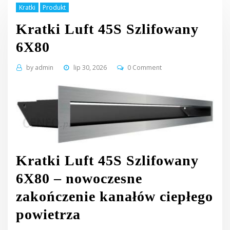
Kratki
Produkt
Kratki Luft 45S Szlifowany
6X80
by
admin
lip 30, 2026
0 Comment
Kratki Luft 45S Szlifowany
6X80 – nowoczesne
zakończenie kanałów ciepłego
powietrza