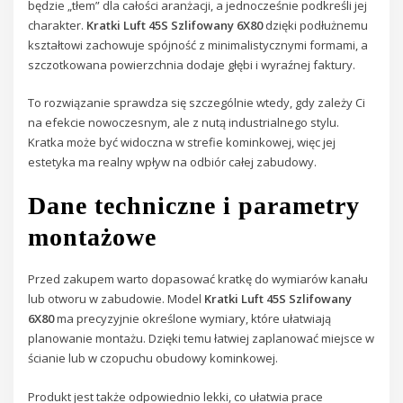
będzie „tłem” dla całości aranżacji, a jednocześnie podkreśli jej
charakter.
Kratki Luft 45S Szlifowany 6X80
dzięki podłużnemu
kształtowi zachowuje spójność z minimalistycznymi formami, a
szczotkowana powierzchnia dodaje głębi i wyraźnej faktury.
To rozwiązanie sprawdza się szczególnie wtedy, gdy zależy Ci
na efekcie nowoczesnym, ale z nutą industrialnego stylu.
Kratka może być widoczna w strefie kominkowej, więc jej
estetyka ma realny wpływ na odbiór całej zabudowy.
Dane techniczne i parametry
montażowe
Przed zakupem warto dopasować kratkę do wymiarów kanału
lub otworu w zabudowie. Model
Kratki Luft 45S Szlifowany
6X80
ma precyzyjnie określone wymiary, które ułatwiają
planowanie montażu. Dzięki temu łatwiej zaplanować miejsce w
ścianie lub w czopuchu obudowy kominkowej.
Produkt jest także odpowiednio lekki, co ułatwia prace