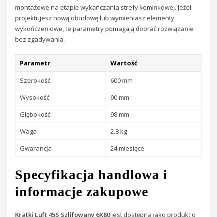
montażowe na etapie wykańczania strefy kominkowej. Jeżeli
projektujesz nową obudowę lub wymieniasz elementy
wykończeniowe, te parametry pomagają dobrać rozwiązanie
bez zgadywania.
Parametr
Wartość
Szerokość
600 mm
Wysokość
90 mm
Głębokość
98 mm
Waga
2.8 kg
Gwarancja
24 miesiące
Specyfikacja handlowa i
informacje zakupowe
Kratki Luft 45S Szlifowany 6X80
jest dostępna jako produkt o