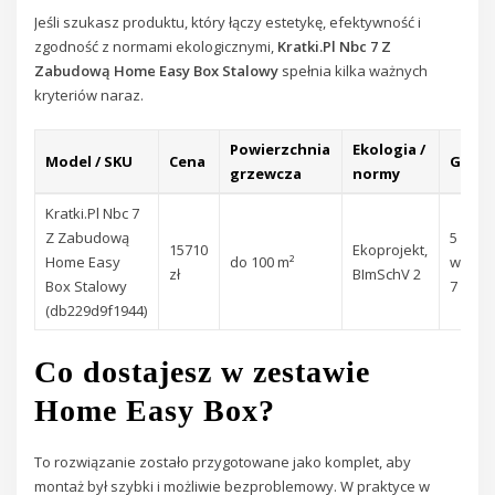
Jeśli szukasz produktu, który łączy estetykę, efektywność i
zgodność z normami ekologicznymi,
Kratki.Pl Nbc 7 Z
Zabudową Home Easy Box Stalowy
spełnia kilka ważnych
kryteriów naraz.
Powierzchnia
Ekologia /
Model / SKU
Cena
Gwara
grzewcza
normy
Kratki.Pl Nbc 7
Z Zabudową
5 lat n
15710
Ekoprojekt,
Home Easy
do 100 m²
wkład
zł
BImSchV 2
Box Stalowy
7
(db229d9f1944)
Co dostajesz w zestawie
Home Easy Box?
To rozwiązanie zostało przygotowane jako komplet, aby
montaż był szybki i możliwie bezproblemowy. W praktyce w