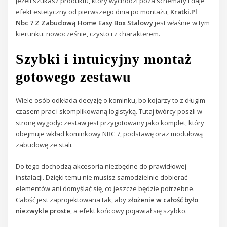
Jeżeli szukasz produktu, który wychodzi poza schematy i daje
efekt estetyczny od pierwszego dnia po montażu,
Kratki.Pl
Nbc 7 Z Zabudową Home Easy Box Stalowy
jest właśnie w tym
kierunku: nowocześnie, czysto i z charakterem.
Szybki i intuicyjny montaż
gotowego zestawu
Wiele osób odkłada decyzję o kominku, bo kojarzy to z długim
czasem prac i skomplikowaną logistyką. Tutaj twórcy poszli w
stronę wygody: zestaw jest przygotowany jako komplet, który
obejmuje wkład kominkowy NBC 7, podstawę oraz modułową
zabudowę ze stali.
Do tego dochodzą akcesoria niezbędne do prawidłowej
instalacji. Dzięki temu nie musisz samodzielnie dobierać
elementów ani domyślać się, co jeszcze będzie potrzebne.
Całość jest zaprojektowana tak, aby
złożenie w całość było
niezwykle proste
, a efekt końcowy pojawiał się szybko.