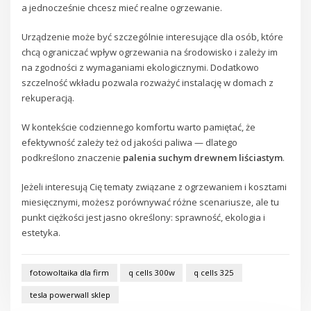
a jednocześnie chcesz mieć realne ogrzewanie.
Urządzenie może być szczególnie interesujące dla osób, które
chcą ograniczać wpływ ogrzewania na środowisko i zależy im
na zgodności z wymaganiami ekologicznymi. Dodatkowo
szczelność wkładu pozwala rozważyć instalację w domach z
rekuperacją.
W kontekście codziennego komfortu warto pamiętać, że
efektywność zależy też od jakości paliwa — dlatego
podkreślono znaczenie
palenia suchym drewnem liściastym
.
Jeżeli interesują Cię tematy związane z ogrzewaniem i kosztami
miesięcznymi, możesz porównywać różne scenariusze, ale tu
punkt ciężkości jest jasno określony: sprawność, ekologia i
estetyka.
fotowoltaika dla firm
q cells 300w
q cells 325
tesla powerwall sklep