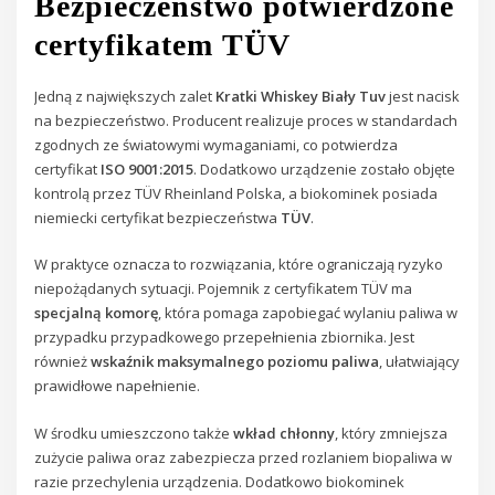
Bezpieczeństwo potwierdzone
certyfikatem TÜV
Jedną z największych zalet
Kratki Whiskey Biały Tuv
jest nacisk
na bezpieczeństwo. Producent realizuje proces w standardach
zgodnych ze światowymi wymaganiami, co potwierdza
certyfikat
ISO 9001:2015
. Dodatkowo urządzenie zostało objęte
kontrolą przez TÜV Rheinland Polska, a biokominek posiada
niemiecki certyfikat bezpieczeństwa
TÜV
.
W praktyce oznacza to rozwiązania, które ograniczają ryzyko
niepożądanych sytuacji. Pojemnik z certyfikatem TÜV ma
specjalną komorę
, która pomaga zapobiegać wylaniu paliwa w
przypadku przypadkowego przepełnienia zbiornika. Jest
również
wskaźnik maksymalnego poziomu paliwa
, ułatwiający
prawidłowe napełnienie.
W środku umieszczono także
wkład chłonny
, który zmniejsza
zużycie paliwa oraz zabezpiecza przed rozlaniem biopaliwa w
razie przechylenia urządzenia. Dodatkowo biokominek