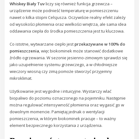
Whiskey Biały Tuv
liczy się również funkcja grzewcza –
urządzenie może podnieść temperaturę w pomieszczeniu
nawet o kilka stopni Celsjusza. Oczywiście realny efekt zależy
od wysokości płomienia oraz wielkości wnętrza, ale sama idea
oddawania ciepła do środka pomieszczenia jest tu kluczowa.
Co istotne, wytwarzane ciepło jest
przekazywane w 100% do
pomieszczenia
, więc biokominek może stanowić dodatkowe
źródło ogrzewania. W sezonie jesienno-zimowym sprawdzi się
jako uzupełnienie systemu grzewczego, a w chłodniejsze
wieczory wiosną czy zimą pomoże stworzyć przyjemny
mikroklimat.
Użytkowanie jest wygodne i intuicyjne. Wystarczy wlać
biopaliwo do poziomu oznaczonego na pojemniku. Następnie
można regulować intensywność płomienia oraz wygasić go w
dowolnym momencie. Pamiętaj jednak o wentylacji
pomieszczenia, w którym biokominek pracuje – to ważny
element bezpiecznego korzystania z urządzenia.