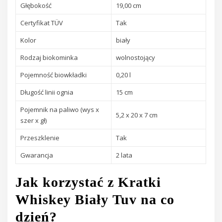
Głębokość
19,00 cm
Certyfikat TÜV
Tak
Kolor
biały
Rodzaj biokominka
wolnostojący
Pojemność biowkładki
0,20 l
Długość linii ognia
15 cm
Pojemnik na paliwo (wys x
5,2 x 20 x 7 cm
szer x gł)
Przeszklenie
Tak
Gwarancja
2 lata
Jak korzystać z Kratki
Whiskey Biały Tuv na co
dzień?