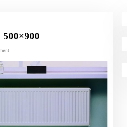
 500×900
ment