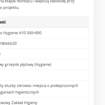
na etapie montażu i większą swobodę przy
o projektu.
ość
o Hygiene H10 500×900
24bbbb20
ł
wy grzejnik płytowy (Hygiene)
ty służby zdrowia i miejsca o podwyższonych
ganiach higienicznych
twowy Zakład Higieny