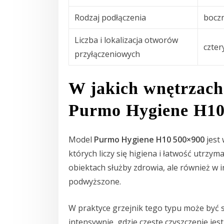
Rodzaj podłączenia
bocz
Liczba i lokalizacja otworów
czter
przyłączeniowych
W jakich wnętrzach 
Purmo Hygiene H10
Model
Purmo Hygiene H10 500×900
jest 
których liczy się higiena i łatwość utrzym
obiektach służby zdrowia, ale również w i
podwyższone.
W praktyce grzejnik tego typu może być
intensywnie, gdzie częste czyszczenie jest