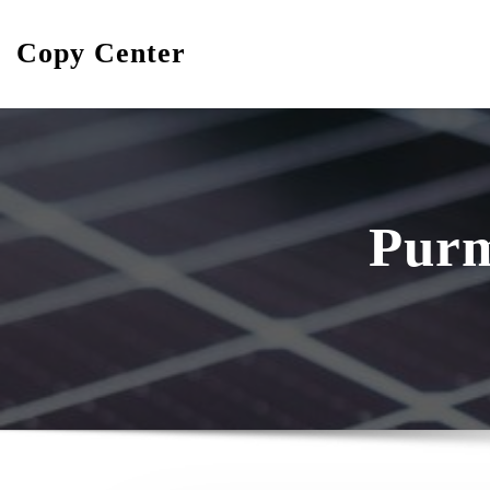
Skip
to
Copy Center
content
Purm