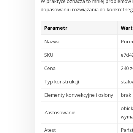
W praktyce oznacza to mniej problemów 
dopasowaniu rozwiązania do konkretneg
Parametr
Wart
Nazwa
Purm
SKU
e7d4
Cena
240 z
Typ konstrukcji
stalo
Elementy konwekcyjne i osłony
brak
obiek
Zastosowanie
wyma
Atest
Pańs