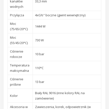
kanałów
33,3 mm
wodnych
Przyłącza
4xG½" boczne (gwint wewnętrzny)
Moc
1444 W
(75/65/20°C)
Moc
730 W
(55/45/20°C)
Ciśnienie
10 bar
robocze
Temperatura
110°C
maksymalna
Ciśnienie
13 bar
próbne
Biały RAL 9016 (inne kolory RAL na
Kolor
zamówienie)
Akcesoria w
Zawieszenia, korek, odpowietrznik (w