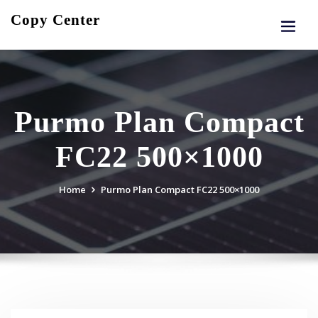
Skip
Copy Center
to
content
Purmo Plan Compact
FC22 500×1000
Home
Purmo Plan Compact FC22 500×1000