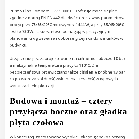
Purmo Plan Compact FC22 500×1000 oferuje moce cieplne
zgodne z normą PN-EN 442 dla dwóch zestawów parametrów
pracy: przy
75/65/20°C
moc wynosi
1444 W
, a przy
55/45/20°C
jest to
730 W
. Takie wartości pomagają w precyzyjnym
planowaniu ogrzewania i doborze grzejnika do warunków w
budynku.
Urządzenie jest zaprojektowane na
ciśnienie robocze 10 bar
,
a maksymalna temperatura pracy to
110°C
. Dla
bezpieczeństwa przewidziano także
ciśnienie próbne 13 bar
,
co potwierdza solidność wykonania i trwałość w typowych
warunkach eksploatacji.
Budowa i montaż – cztery
przyłącza boczne oraz gładka
płyta czołowa
W konstrukcji zastosowano wysokiej jakości głęboko tłoczoną