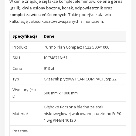
W cenie znajduje się także komplet elementów:
osłona górna
(grill)
,
dwie osłony boczne
,
korek
,
odpowietrznik
oraz
komplet zawieszeń ściennych
. Takie podejście ułatwia
kalkulację całości kosztów związanych z montażem.
Specyfikacja
Dane
Produkt
Purmo Plan Compact FC22 500×1000
SKU
f0f74871fa5f
Cena
913 zł
Typ
Grzejnik płytowy PLAN COMPACT, typ 22
Wymiary (H x
500 mm x 1000 mm
L)
Głęboko tłoczona blacha ze stali
Materiał
niskowęglowej walcowanej na zimno FeP0
1 wg PN-EN 10130
Rozstaw