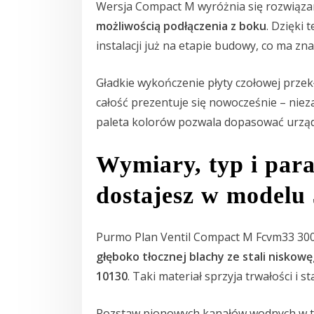
Wersja Compact M wyróżnia się rozwiąz
możliwością podłączenia z boku
. Dzięki 
instalacji już na etapie budowy, co ma z
Gładkie wykończenie płyty czołowej przekł
całość prezentuje się nowocześnie – niez
paleta kolorów pozwala dopasować urządze
Wymiary, typ i par
dostajesz w modelu
Purmo Plan Ventil Compact M Fcvm33 30
głęboko tłocznej blachy ze stali niskow
10130
. Taki materiał sprzyja trwałości i st
Rozstaw pionowych kanałów wodnych w t