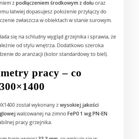
aniem z
podłączeniem środkowym z dołu
oraz
temu łatwiej dopasujesz położenie przyłączy do
naczenie zwłaszcza w obiektach w stanie surowym.
ada się na schludny wygląd grzejnika i sprawia, że
ależnie od stylu wnętrza. Dodatkowo szeroka
nie do aranżacji (kolor standardowy to biel).
ametry pracy – co
 300×1400
0X1400 został wykonany z
wysokiej jakości
ęglowej
walcowanej na zimno
FeP0 1 wg PN-EN
abilnej pracy grzejnika.
ym typie wynosi
33,3 mm
, co wpisuje się w