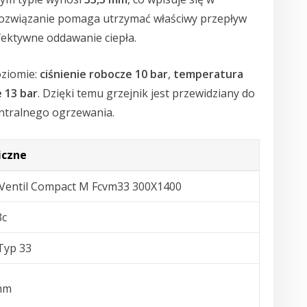
 rozwiązanie pomaga utrzymać właściwy przepływ
fektywne oddawanie ciepła.
oziomie:
ciśnienie robocze 10 bar
,
temperatura
 13 bar
. Dzięki temu grzejnik jest przewidziany do
entralnego ogrzewania.
iczne
Ventil Compact M Fcvm33 300X1400
3c
Typ 33
 mm