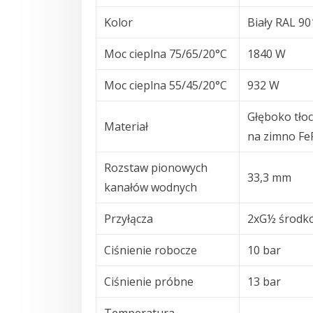
Kolor
Biały RAL 90
Moc cieplna 75/65/20°C
1840 W
Moc cieplna 55/45/20°C
932 W
Głęboko tłoc
Materiał
na zimno Fe
Rozstaw pionowych
33,3 mm
kanałów wodnych
Przyłącza
2xG½ środko
Ciśnienie robocze
10 bar
Ciśnienie próbne
13 bar
Temperatura