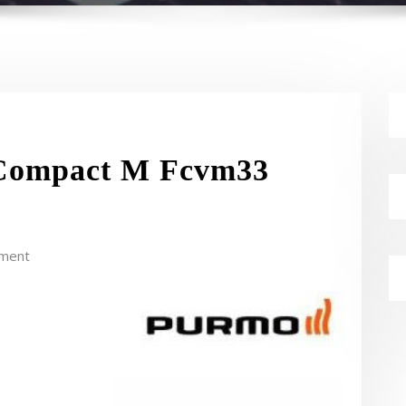
 Compact M Fcvm33
ment