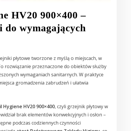
ene HV20 900×400 –
ki do wymagających
ejniki płytowe tworzone z myślą o miejscach, w
To rozwiązanie przeznaczone do obiektów służby
yższonych wymaganiach sanitarnych. W praktyce
miejsca gromadzenia zabrudzeń i ułatwia
l Hygiene HV20 900×400
, czyli grzejnik płytowy w
ewidział brak elementów konwekcyjnych i osłon –
stępne podczas codziennych czynności
posiada
atest Państwowego Zakładu Higieny
, co