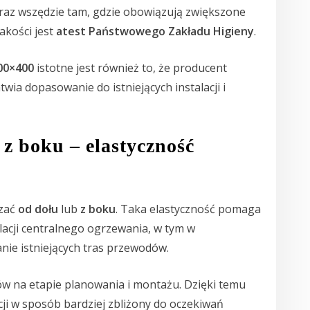
raz wszędzie tam, gdzie obowiązują zwiększone
akości jest
atest Państwowego Zakładu Higieny
.
00×400
istotne jest również to, że producent
twia dopasowanie do istniejących instalacji i
 z boku – elastyczność
czać
od dołu
lub
z boku
. Taka elastyczność pomaga
lacji centralnego ogrzewania, w tym w
anie istniejących tras przewodów.
w na etapie planowania i montażu. Dzięki temu
cji w sposób bardziej zbliżony do oczekiwań