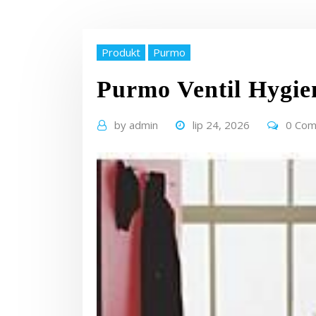
Produkt
Purmo
Purmo Ventil Hygi
by
admin
lip 24, 2026
0 Co