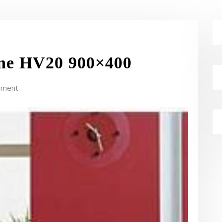
ene HV20 900×400
mment