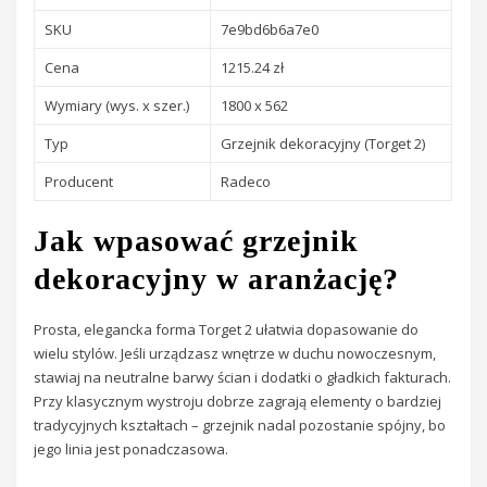
SKU
7e9bd6b6a7e0
Cena
1215.24 zł
Wymiary (wys. x szer.)
1800 x 562
Typ
Grzejnik dekoracyjny (Torget 2)
Producent
Radeco
Jak wpasować grzejnik
dekoracyjny w aranżację?
Prosta, elegancka forma Torget 2 ułatwia dopasowanie do
wielu stylów. Jeśli urządzasz wnętrze w duchu nowoczesnym,
stawiaj na neutralne barwy ścian i dodatki o gładkich fakturach.
Przy klasycznym wystroju dobrze zagrają elementy o bardziej
tradycyjnych kształtach – grzejnik nadal pozostanie spójny, bo
jego linia jest ponadczasowa.