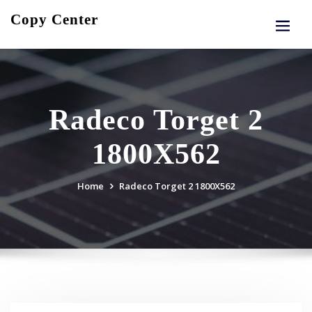
Skip
Copy Center
to
content
Radeco Torget 2
1800X562
Home
Radeco Torget 2 1800X562