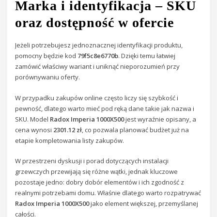
Marka i identyfikacja – SKU
oraz dostępność w ofercie
Jeżeli potrzebujesz jednoznacznej identyfikacji produktu,
pomocny będzie kod
79f5c8e6770b
. Dzięki temu łatwiej
zamówić właściwy wariant i uniknąć nieporozumień przy
porównywaniu oferty.
W przypadku zakupów online często liczy się szybkość i
pewność, dlatego warto mieć pod ręką dane takie jak nazwa i
SKU. Model
Radox Imperia 1000X500
jest wyraźnie opisany, a
cena wynosi
2301.12 zł
, co pozwala planować budżet już na
etapie kompletowania listy zakupów.
W przestrzeni dyskusji i porad dotyczących instalacji
grzewczych przewijają się różne wątki, jednak kluczowe
pozostaje jedno: dobry dobór elementów i ich zgodność z
realnymi potrzebami domu. Właśnie dlatego warto rozpatrywać
Radox Imperia 1000X500
jako element większej, przemyślanej
całości.