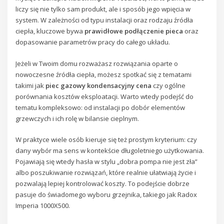
liczy się nie tylko sam produkt, ale i sposób jego wpięcia w
system. W zależności od typu instalacji oraz rodzaju źródła
ciepła, kluczowe bywa
prawidłowe podłączenie pieca
oraz
dopasowanie parametrów pracy do całego układu.
Jeżeli w Twoim domu rozważasz rozwiązania oparte o
nowoczesne źródła ciepła, możesz spotkać się z tematami
takimi jak
piec gazowy kondensacyjny cena
czy ogólne
porównania kosztów eksploatacji. Warto wtedy podejść do
tematu kompleksowo: od instalacji po dobór elementów
grzewczych i ich rolę w bilansie cieplnym.
W praktyce wiele osób kieruje się też prostym kryterium: czy
dany wybór ma sens w kontekście długoletniego użytkowania.
Pojawiają się wtedy hasła w stylu „dobra pompa nie jest zła”
albo poszukiwanie rozwiązań, które realnie ułatwiają życie i
pozwalają lepiej kontrolować koszty. To podejście dobrze
pasuje do świadomego wyboru grzejnika, takiego jak Radox
Imperia 1000X500.