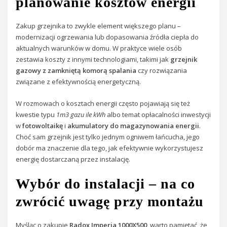
planowanie kosztów energii
Zakup grzejnika to zwykle element większego planu –
modernizacji ogrzewania lub dopasowania źródła ciepła do
aktualnych warunków w domu. W praktyce wiele osób
zestawia koszty z innymi technologiami, takimi jak
grzejnik
gazowy z zamkniętą komorą spalania
czy rozwiązania
związane z efektywnością energetyczną.
W rozmowach o kosztach energii często pojawiają się też
kwestie typu
1m3 gazu ile kWh
albo temat opłacalności inwestycji
w
fotowoltaikę
i
akumulatory do magazynowania energii
.
Choć sam grzejnik jest tylko jednym ogniwem łańcucha, jego
dobór ma znaczenie dla tego, jak efektywnie wykorzystujesz
energię dostarczaną przez instalację.
Wybór do instalacji – na co
zwrócić uwagę przy montażu
Myśląc o zakupie
Radox Imperia 1000X500
, warto pamiętać, że