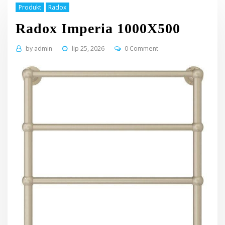
Produkt
Radox
Radox Imperia 1000X500
by
admin
lip 25, 2026
0 Comment