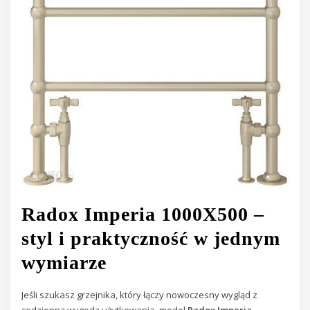
Radox Imperia 1000X500 –
styl i praktyczność w jednym
wymiarze
Jeśli szukasz grzejnika, który łączy nowoczesny wygląd z
codzienną wygodą użytkowania, model
Radox Imperia