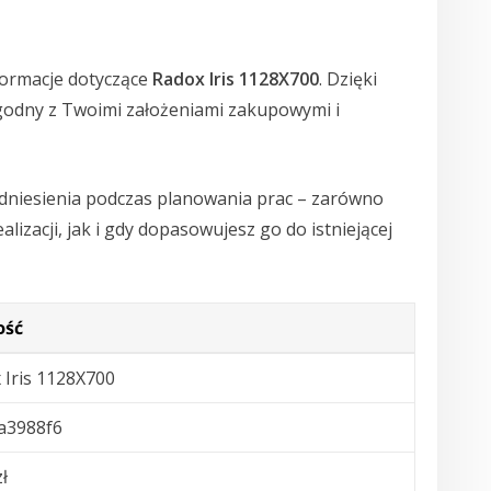
formacje dotyczące
Radox Iris 1128X700
. Dzięki
 zgodny z Twoimi założeniami zakupowymi i
dniesienia podczas planowania prac – zarówno
lizacji, jak i gdy dopasowujesz go do istniejącej
ość
 Iris 1128X700
a3988f6
ł