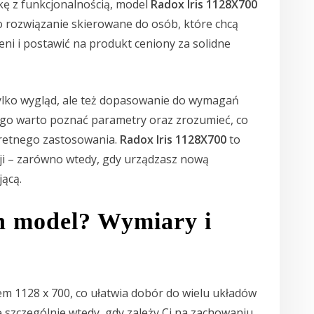
ykę z funkcjonalnością, model
Radox Iris 1128X700
o rozwiązanie skierowane do osób, które chcą
ni i postawić na produkt ceniony za solidne
tylko wygląd, ale też dopasowanie do wymagań
go warto poznać parametry oraz zrozumieć, co
retnego zastosowania.
Radox Iris 1128X700
to
cji – zarówno wtedy, gdy urządzasz nową
jącą.
en model? Wymiary i
em 1128 x 700, co ułatwia dobór do wielu układów
 szczególnie wtedy, gdy zależy Ci na zachowaniu