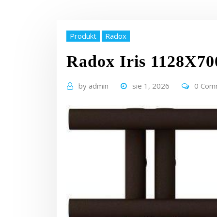
Produkt
Radox
Radox Iris 1128X70
by
admin
sie 1, 2026
0 Com