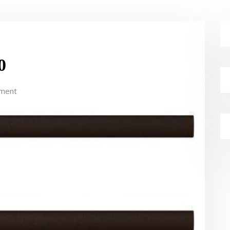
0
ment