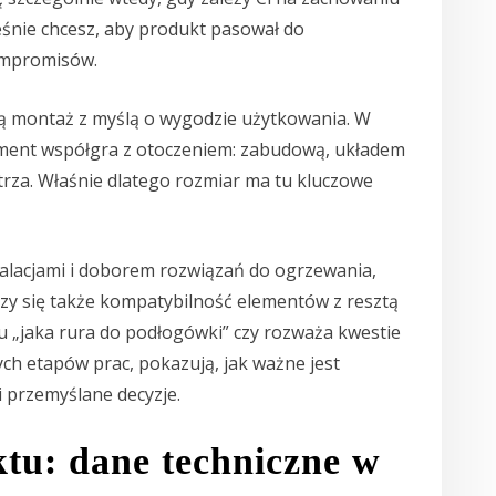
ześnie chcesz, aby produkt pasował do
ompromisów.
ją montaż z myślą o wygodzie użytkowania. W
element współgra z otoczeniem: zabudową, układem
trza. Właśnie dlatego rozmiar ma tu kluczowe
stalacjami i doborem rozwiązań do ogrzewania,
iczy się także kompatybilność elementów z resztą
u „jaka rura do podłogówki” czy rozważa kwestie
ych etapów prac, pokazują, jak ważne jest
 przemyślane decyzje.
ktu: dane techniczne w