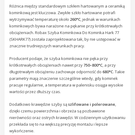
Różnica między standardowym szkłem hartowanym a ceramiką
kominkową jest kluczowa. Zwykłe szkło hartowane potrafi
wytrzymywać temperaturę około
260°C
, jednak w warunkach
kominkowych bywa narażone na pękanie przy krótkotrwałych
obciążeniach. Robax Szyba Kominkowa Do Kominka Hark 77
(SKHARK77) została zaprojektowana tak, by nie ustępować w
znacznie trudniejszych warunkach pracy.
Producent podaje, że szyba kominkowa nie pęka przy
krótkotrwałych obciążeniach nawet przy
750–800°C
, a przy
długotrwałym obciążeniu zachowuje odporność do
680°C
. Takie
parametry mają znaczenie szczególnie wtedy, gdy kominek
pracuje regularnie, a temperatura w palenisku osiąga wysokie
wartości przez dłuższy czas.
Dodatkowo krawędzie szyby są
szlifowane i polerowane
,
dzięki czemu powierzchnia i obrzeża są pozbawione
nierówności oraz ostrych krawędzi. W codziennym użytkowaniu
przekłada się to na większą precyzję montażu i lepsze
wykończenie.