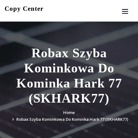
Skip
Copy Center
to
content
Robax Szyba
Kominkowa Do
Kominka Hark 77
(SKHARK77)
Home
Robax Szyba Kominkowa Do Kominka Hark 77 (SKHARK77)