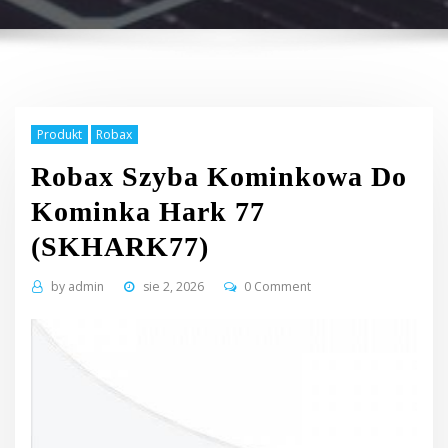
Produkt
Robax
Robax Szyba Kominkowa Do
Kominka Hark 77
(SKHARK77)
by
admin
sie 2, 2026
0 Comment