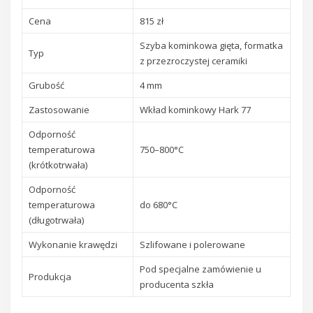
Cena
815 zł
Szyba kominkowa gięta, formatka
Typ
z przezroczystej ceramiki
Grubość
4 mm
Zastosowanie
Wkład kominkowy Hark 77
Odporność
temperaturowa
750–800°C
(krótkotrwała)
Odporność
temperaturowa
do 680°C
(długotrwała)
Wykonanie krawędzi
Szlifowane i polerowane
Pod specjalne zamówienie u
Produkcja
producenta szkła