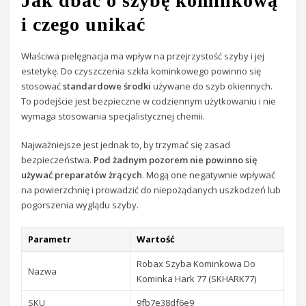
Jak dbać o szybę kominkową
i czego unikać
Właściwa pielęgnacja ma wpływ na przejrzystość szyby i jej
estetykę. Do czyszczenia szkła kominkowego powinno się
stosować
standardowe środki
używane do szyb okiennych.
To podejście jest bezpieczne w codziennym użytkowaniu i nie
wymaga stosowania specjalistycznej chemii.
Najważniejsze jest jednak to, by trzymać się zasad
bezpieczeństwa.
Pod żadnym pozorem nie powinno się
używać preparatów żrących
. Mogą one negatywnie wpływać
na powierzchnię i prowadzić do niepożądanych uszkodzeń lub
pogorszenia wyglądu szyby.
Parametr
Wartość
Robax Szyba Kominkowa Do
Nazwa
Kominka Hark 77 (SKHARK77)
SKU
9fb7e38df6e9