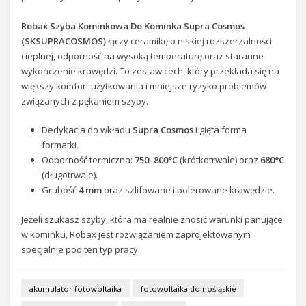
Robax Szyba Kominkowa Do Kominka Supra Cosmos
(SKSUPRACOSMOS)
łączy ceramikę o niskiej rozszerzalności
cieplnej, odporność na wysoką temperaturę oraz staranne
wykończenie krawędzi. To zestaw cech, który przekłada się na
większy komfort użytkowania i mniejsze ryzyko problemów
związanych z pękaniem szyby.
Dedykacja do wkładu
Supra Cosmos
i gięta forma
formatki.
Odporność termiczna:
750–800°C
(krótkotrwale) oraz
680°C
(długotrwale).
Grubość
4 mm
oraz szlifowane i polerowane krawędzie.
Jeżeli szukasz szyby, która ma realnie znosić warunki panujące
w kominku, Robax jest rozwiązaniem zaprojektowanym
specjalnie pod ten typ pracy.
akumulator fotowoltaika
fotowoltaika dolnośląskie