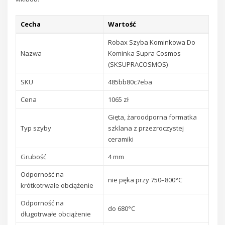
Cecha
Wartość
Robax Szyba Kominkowa Do
Nazwa
Kominka Supra Cosmos
(SKSUPRACOSMOS)
SKU
485bb80c7eba
Cena
1065 zł
Gięta, żaroodporna formatka
Typ szyby
szklana z przezroczystej
ceramiki
Grubość
4 mm
Odporność na
nie pęka przy 750–800°C
krótkotrwałe obciążenie
Odporność na
do 680°C
długotrwałe obciążenie