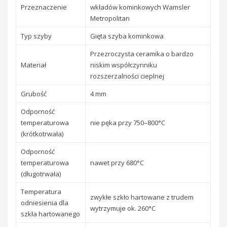
Przeznaczenie
wkładów kominkowych Wamsler
Metropolitan
Typ szyby
Gięta szyba kominkowa
Przezroczysta ceramika o bardzo
Materiał
niskim współczynniku
rozszerzalności cieplnej
Grubość
4 mm
Odporność
temperaturowa
nie pęka przy 750–800°C
(krótkotrwała)
Odporność
temperaturowa
nawet przy 680°C
(długotrwała)
Temperatura
zwykłe szkło hartowane z trudem
odniesienia dla
wytrzymuje ok. 260°C
szkła hartowanego