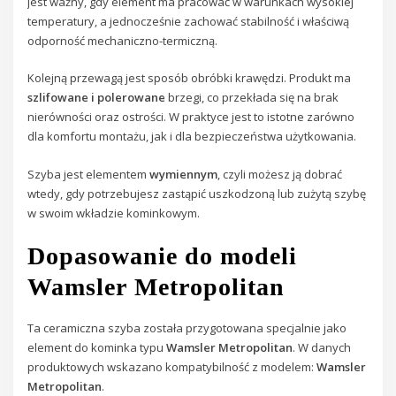
jest ważny, gdy element ma pracować w warunkach wysokiej
temperatury, a jednocześnie zachować stabilność i właściwą
odporność mechaniczno-termiczną.
Kolejną przewagą jest sposób obróbki krawędzi. Produkt ma
szlifowane i polerowane
brzegi, co przekłada się na brak
nierówności oraz ostrości. W praktyce jest to istotne zarówno
dla komfortu montażu, jak i dla bezpieczeństwa użytkowania.
Szyba jest elementem
wymiennym
, czyli możesz ją dobrać
wtedy, gdy potrzebujesz zastąpić uszkodzoną lub zużytą szybę
w swoim wkładzie kominkowym.
Dopasowanie do modeli
Wamsler Metropolitan
Ta ceramiczna szyba została przygotowana specjalnie jako
element do kominka typu
Wamsler Metropolitan
. W danych
produktowych wskazano kompatybilność z modelem:
Wamsler
Metropolitan
.