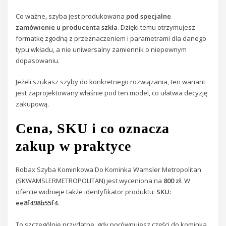
Co ważne, szyba jest produkowana
pod specjalne
zamówienie u producenta szkła
. Dzięki temu otrzymujesz
formatkę zgodną z przeznaczeniem i parametrami dla danego
typu wkładu, a nie uniwersalny zamiennik o niepewnym
dopasowaniu.
Jeżeli szukasz szyby do konkretnego rozwiązania, ten wariant
jest zaprojektowany właśnie pod ten model, co ułatwia decyzję
zakupową.
Cena, SKU i co oznacza
zakup w praktyce
Robax Szyba Kominkowa Do Kominka Wamsler Metropolitan
(SKWAMSLERMETROPOLITAN) jest wyceniona na
800 zł
. W
ofercie widnieje także identyfikator produktu:
SKU:
ee8f498b55f4
.
To szczególnie przydatne, gdy porównujesz części do kominka