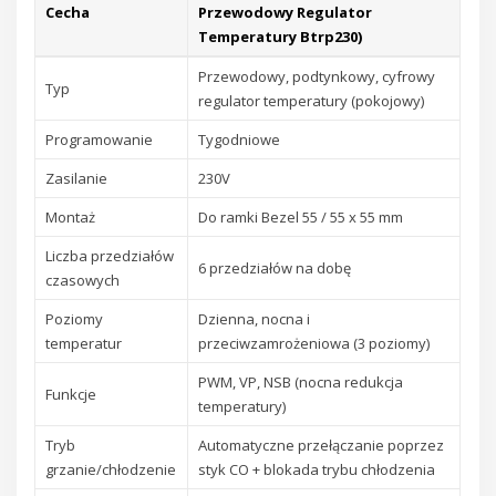
Cecha
Przewodowy Regulator
Temperatury Btrp230)
Przewodowy, podtynkowy, cyfrowy
Typ
regulator temperatury (pokojowy)
Programowanie
Tygodniowe
Zasilanie
230V
Montaż
Do ramki Bezel 55 / 55 x 55 mm
Liczba przedziałów
6 przedziałów na dobę
czasowych
Poziomy
Dzienna, nocna i
temperatur
przeciwzamrożeniowa (3 poziomy)
PWM, VP, NSB (nocna redukcja
Funkcje
temperatury)
Tryb
Automatyczne przełączanie poprzez
grzanie/chłodzenie
styk CO + blokada trybu chłodzenia