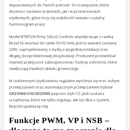
dopasowanych do Twoich potrzeb. To rozwiązanie, które
docenisz zarówno w domach, jak i w przestrzeniach
użytkowych, gdzie liczy się stabilność nastaw i czytelny
harmonogram pracy.
Model BTRP230 firmy SALUS Controls współpracuje z ramką
Bezel 55 (montaż do ramki 55×55 mm). Jest to wariant zasilany
230V, zaprojektowany z myślą o wygodnej instalacji oraz
długiej, bezproblemowej eksploatacji. Producent przewidział
również praktyczne zabezpieczenia i funkcje ochronne, które
zwiększają trwałość układu grzewczego.
W codziennym użytkowaniu regulator wyróżnia się m.in. cichym
przełączaniem oraz automatycznym przełączaniem trybów
GRZANIE/CHŁODZENIE
poprzez styk CO. Jeśli szukasz
urządzenia, które nie tylko reguluje, ale też dba o system,
Btrp230 spełnia tę rolę.
Funkcje PWM, VP i NSB –