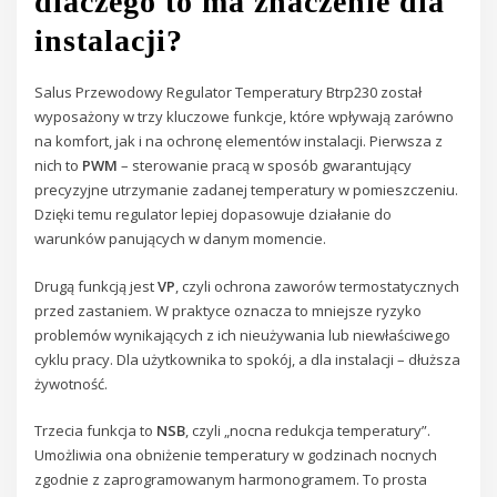
dlaczego to ma znaczenie dla
instalacji?
Salus Przewodowy Regulator Temperatury Btrp230 został
wyposażony w trzy kluczowe funkcje, które wpływają zarówno
na komfort, jak i na ochronę elementów instalacji. Pierwsza z
nich to
PWM
– sterowanie pracą w sposób gwarantujący
precyzyjne utrzymanie zadanej temperatury w pomieszczeniu.
Dzięki temu regulator lepiej dopasowuje działanie do
warunków panujących w danym momencie.
Drugą funkcją jest
VP
, czyli ochrona zaworów termostatycznych
przed zastaniem. W praktyce oznacza to mniejsze ryzyko
problemów wynikających z ich nieużywania lub niewłaściwego
cyklu pracy. Dla użytkownika to spokój, a dla instalacji – dłuższa
żywotność.
Trzecia funkcja to
NSB
, czyli „nocna redukcja temperatury”.
Umożliwia ona obniżenie temperatury w godzinach nocnych
zgodnie z zaprogramowanym harmonogramem. To prosta