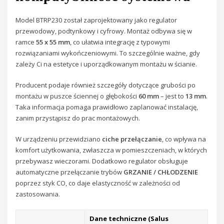
Model BTRP230 został zaprojektowany jako regulator
przewodowy, podtynkowy i cyfrowy. Montaż odbywa się w
ramce
55 x 55 mm
, co ułatwia integrację z typowymi
rozwiązaniami wykończeniowymi. To szczególnie ważne, gdy
zależy Ci na estetyce i uporządkowanym montażu w ścianie.
Producent podaje również szczegóły dotyczące grubości po
montażu w puszce ściennej o głębokości
60 mm
– jest to
13 mm
.
Taka informacja pomaga prawidłowo zaplanować instalację,
zanim przystąpisz do prac montażowych.
W urządzeniu przewidziano
ciche przełączanie
, co wpływa na
komfort użytkowania, zwłaszcza w pomieszczeniach, w których
przebywasz wieczorami. Dodatkowo regulator obsługuje
automatyczne przełączanie trybów
GRZANIE / CHŁODZENIE
poprzez styk CO, co daje elastyczność w zależności od
zastosowania.
Dane techniczne (Salus