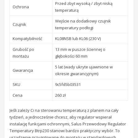
Przed zbyt wysoką / zbyt niską
Ochrona
temperaturą
Wejście na dodatkowy czujnik
Czujnik
temperatury podłogi
Kompatybilność
KL08NSB lub KL06 (230 V)
Grubość po
13 mm w puszce ściennej o
montażu
głębokości 60 mm
5 lat (wady ukryte ujawnione w
Gwarancja
okresie gwarancyjnym)
SKU
9c5fd5b03531
Cena
260 zł
Jeśli zależy Ci na sterowaniu temperaturą z planem na cały
tydzień, a jednocześnie chcesz, aby regulator wspierał
instalację funkcjami ochronnymi, Salus Przewodowy Regulator
Temperatury Btrp230 stanowi bardzo praktyczny wybór. To
urządzenie przygotowane do montażu w standardowych