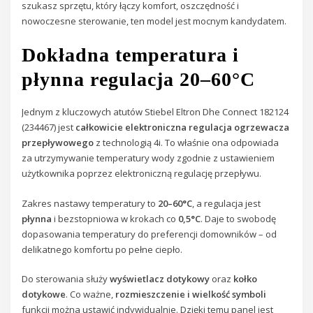
szukasz sprzętu, który łączy komfort, oszczędność i
nowoczesne sterowanie, ten model jest mocnym kandydatem.
Dokładna temperatura i
płynna regulacja 20–60°C
Jednym z kluczowych atutów Stiebel Eltron Dhe Connect 182124
(234467) jest
całkowicie elektroniczna regulacja ogrzewacza
przepływowego
z technologią 4i. To właśnie ona odpowiada
za utrzymywanie temperatury wody zgodnie z ustawieniem
użytkownika poprzez elektroniczną regulację przepływu.
Zakres nastawy temperatury to
20–60°C
, a regulacja jest
płynna
i bezstopniowa w krokach co
0,5°C
. Daje to swobodę
dopasowania temperatury do preferencji domowników – od
delikatnego komfortu po pełne ciepło.
Do sterowania służy
wyświetlacz dotykowy
oraz
kołko
dotykowe
. Co ważne,
rozmieszczenie i wielkość symboli
funkcji można ustawić indywidualnie. Dzięki temu panel jest