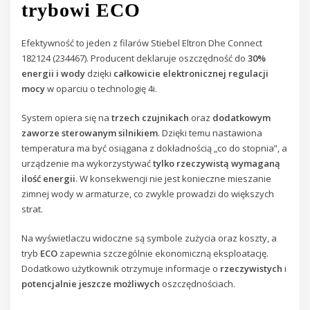
trybowi ECO
Efektywność to jeden z filarów Stiebel Eltron Dhe Connect
182124 (234467). Producent deklaruje oszczędność do
30%
energii i wody
dzięki
całkowicie elektronicznej regulacji
mocy
w oparciu o technologię 4i.
System opiera się na
trzech czujnikach
oraz
dodatkowym
zaworze sterowanym silnikiem
. Dzięki temu nastawiona
temperatura ma być osiągana z dokładnością „co do stopnia”, a
urządzenie ma wykorzystywać
tylko rzeczywistą wymaganą
ilość energii
. W konsekwencji nie jest konieczne mieszanie
zimnej wody w armaturze, co zwykle prowadzi do większych
strat.
Na wyświetlaczu widoczne są symbole zużycia oraz koszty, a
tryb
ECO
zapewnia szczególnie ekonomiczną eksploatację.
Dodatkowo użytkownik otrzymuje informacje o
rzeczywistych
i
potencjalnie jeszcze możliwych
oszczędnościach.