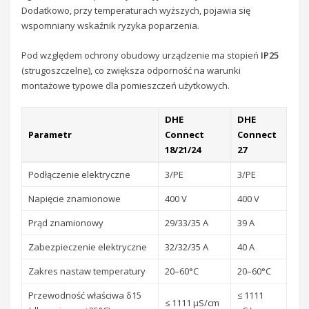
Dodatkowo, przy temperaturach wyższych, pojawia się
wspomniany wskaźnik ryzyka poparzenia.
Pod względem ochrony obudowy urządzenie ma stopień
IP25
(strugoszczelne), co zwiększa odporność na warunki
montażowe typowe dla pomieszczeń użytkowych.
DHE
DHE
Parametr
Connect
Connect
18/21/24
27
Podłączenie elektryczne
3/PE
3/PE
Napięcie znamionowe
400 V
400 V
Prąd znamionowy
29/33/35 A
39 A
Zabezpieczenie elektryczne
32/32/35 A
40 A
Zakres nastaw temperatury
20–60°C
20–60°C
Przewodność właściwa δ15
≤ 1111
≤ 1111 μS/cm