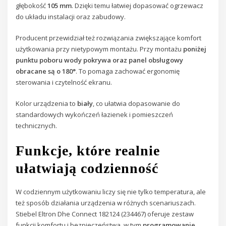
głębokość
105 mm
. Dzięki temu łatwiej dopasować ogrzewacz
do układu instalacji oraz zabudowy.
Producent przewidział też rozwiązania zwiększające komfort
użytkowania przy nietypowym montażu. Przy montażu
poniżej
punktu poboru wody
pokrywa oraz panel obsługowy
obracane są o 180°
. To pomaga zachować ergonomię
sterowania i czytelność ekranu.
Kolor urządzenia to
biały
, co ułatwia dopasowanie do
standardowych wykończeń łazienek i pomieszczeń
technicznych.
Funkcje, które realnie
ułatwiają codzienność
W codziennym użytkowaniu liczy się nie tylko temperatura, ale
też sposób działania urządzenia w różnych scenariuszach.
Stiebel Eltron Dhe Connect 182124 (234467) oferuje zestaw
funkcji komfortu i bezpieczeństwa, w tym
programowanie