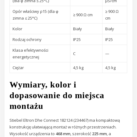
(dla φ zimna ≤ 25°C)
μS/cm
Opór właściwy ρ15 (dla φ
≥ 900 Ω
≥ 900 Ω cm
zimna ≤ 25°C)
cm
Kolor
Biały
Biały
Rodzaj ochrony
IP25
IP25
Klasa efektywności
C
—
energetycznej
Ciężar
4,5 kg
4,5 kg
Wymiary, kolor i
dopasowanie do miejsca
montażu
Stiebel Eltron Dhe Connect 182124 (234467) ma kompaktową
konstrukcję ułatwiającą montaż w różnych przestrzeniach.
Wysokość urządzenia to
468 mm
, szerokość
225 mm
, a