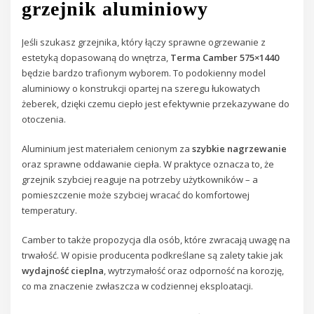
grzejnik aluminiowy
Jeśli szukasz grzejnika, który łączy sprawne ogrzewanie z
estetyką dopasowaną do wnętrza,
Terma Camber 575×1440
będzie bardzo trafionym wyborem. To podokienny model
aluminiowy o konstrukcji opartej na szeregu łukowatych
żeberek, dzięki czemu ciepło jest efektywnie przekazywane do
otoczenia.
Aluminium jest materiałem cenionym za
szybkie nagrzewanie
oraz sprawne oddawanie ciepła. W praktyce oznacza to, że
grzejnik szybciej reaguje na potrzeby użytkowników – a
pomieszczenie może szybciej wracać do komfortowej
temperatury.
Camber to także propozycja dla osób, które zwracają uwagę na
trwałość. W opisie producenta podkreślane są zalety takie jak
wydajność cieplna
, wytrzymałość oraz odporność na korozję,
co ma znaczenie zwłaszcza w codziennej eksploatacji.