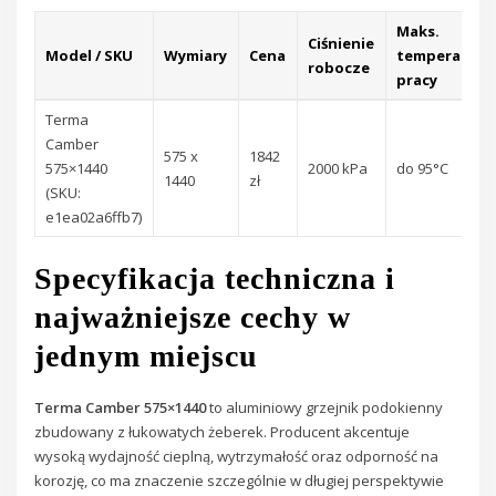
Maks.
Ciśnienie
Model / SKU
Wymiary
Cena
temperatura
robocze
pracy
Terma
Camber
575 x
1842
575×1440
2000 kPa
do 95°C
1440
zł
(SKU:
e1ea02a6ffb7)
Specyfikacja techniczna i
najważniejsze cechy w
jednym miejscu
Terma Camber 575×1440
to aluminiowy grzejnik podokienny
zbudowany z łukowatych żeberek. Producent akcentuje
wysoką wydajność cieplną, wytrzymałość oraz odporność na
korozję, co ma znaczenie szczególnie w długiej perspektywie