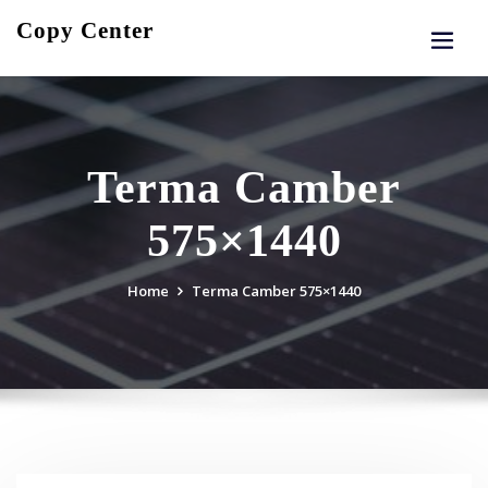
Skip
Copy Center
to
content
Terma Camber
575×1440
Home
Terma Camber 575×1440