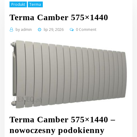
Produkt
Terma
Terma Camber 575×1440
by
admin
lip 29, 2026
0 Comment
Terma Camber 575×1440 –
nowoczesny podokienny