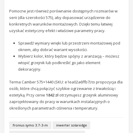
Pomocne jest również porównanie dostępnych rozmiarów w
serii (dla szerokości 575), aby dopasować urządzenie do
konkretnych warunków montażowych. Dzięki temu łatwiej
uzyskać estetyczny efekt i właściwe parametry pracy.
Sprawdź wymiary wnęki lub przestrzeni montażowej pod
oknem, aby dobrać wariant wysokości.
Wybierz kolor, który będzie spójny z aranżacją – możesz
wtopić grzejnik lub podkreślić go jako element
dekoracyjny.
Terma Camber 575×1440 (SKU: e1ea02a6ffb7) to propozycja dla
osób, które chcą połączyć szybkie ogrzewanie z trwałością i
estetyką. Przy cenie
1842 zł
otrzymujesz grzejnik aluminiowy
zaprojektowany do pracy w warunkach instalacyjnych o
określonych parametrach ciśnienia i temperatury.
fronius symo 3.7-3-m
inwerter solaredge