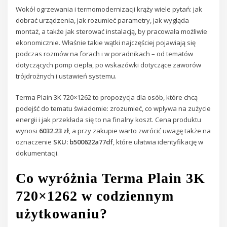
Wokół ogrzewania i termomodernizacji krąży wiele pytań: jak
dobrać urządzenia, jak rozumieć parametry, jak wygląda
montaż, a także jak sterować instalacją, by pracowała możliwie
ekonomicznie. Właśnie takie wątki najczęściej pojawiają się
podczas rozmów na forach i w poradnikach – od tematów
dotyczących pomp ciepła, po wskazówki dotyczące zaworów
trójdrożnych i ustawień systemu.
Terma Plain 3K 720×1262 to propozycja dla osób, które chcą
podejść do tematu świadomie: zrozumieć, co wpływa na zużycie
energii i jak przekłada się to na finalny koszt. Cena produktu
wynosi
6032.23 zł
, a przy zakupie warto zwrócić uwagę także na
oznaczenie
SKU: b500622a77df
, które ułatwia identyfikację w
dokumentacji.
Co wyróżnia Terma Plain 3K
720×1262 w codziennym
użytkowaniu?