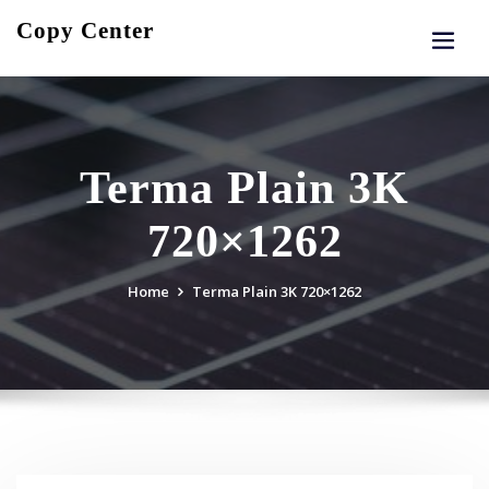
Skip
Copy Center
to
content
Terma Plain 3K
720×1262
Home
Terma Plain 3K 720×1262