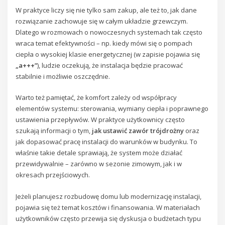
W praktyce liczy się nie tylko sam zakup, ale też to, jak dane
rozwiązanie zachowuje się w całym układzie grzewczym.
Dlatego w rozmowach o nowoczesnych systemach tak często
wraca temat efektywności – np. kiedy mówi się o pompach
ciepła o wysokiej klasie energetycznej (w zapisie pojawia się
„a+++”
), ludzie oczekują, że instalacja będzie pracować
stabilnie i możliwie oszczędnie.
Warto też pamiętać, że komfort zależy od współpracy
elementów systemu: sterowania, wymiany ciepła i poprawnego
ustawienia przepływów. W praktyce użytkownicy często
szukają informacji o tym,
jak ustawić zawór trójdrożny
oraz
jak dopasować pracę instalacji do warunków w budynku. To
właśnie takie detale sprawiają, że system może działać
przewidywalnie – zarówno w sezonie zimowym, jak i w
okresach przejściowych.
Jeżeli planujesz rozbudowę domu lub modernizację instalacji,
pojawia się też temat kosztów i finansowania. W materiałach
użytkowników często przewija się dyskusja o budżetach typu