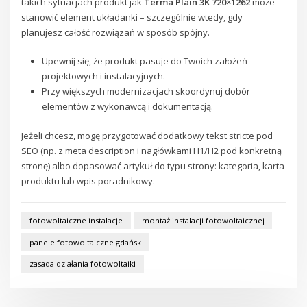
takich sytuacjach produkt jak
Terma Plain 3K 720×1262
może
stanowić element układanki – szczególnie wtedy, gdy
planujesz całość rozwiązań w sposób spójny.
Upewnij się, że produkt pasuje do Twoich założeń
projektowych i instalacyjnych.
Przy większych modernizacjach skoordynuj dobór
elementów z wykonawcą i dokumentacją.
Jeżeli chcesz, mogę przygotować dodatkowy tekst stricte pod
SEO (np. z meta description i nagłówkami H1/H2 pod konkretną
stronę) albo dopasować artykuł do typu strony: kategoria, karta
produktu lub wpis poradnikowy.
fotowoltaiczne instalacje
montaż instalacji fotowoltaicznej
panele fotowoltaiczne gdańsk
zasada działania fotowoltaiki