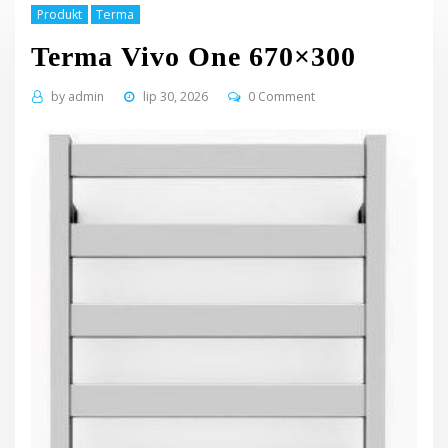
Produkt
Terma
Terma Vivo One 670×300
by
admin
lip 30, 2026
0 Comment