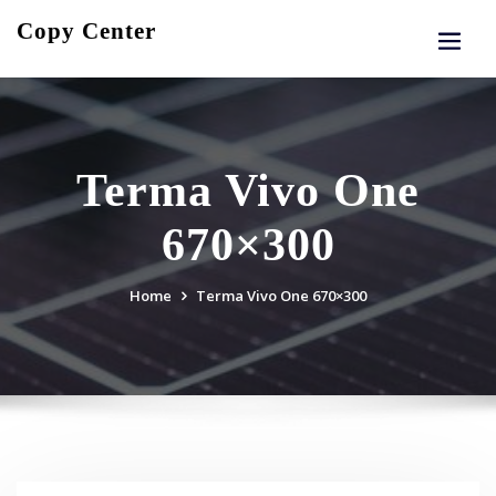
Skip
Copy Center
to
content
Terma Vivo One
670×300
Home
Terma Vivo One 670×300