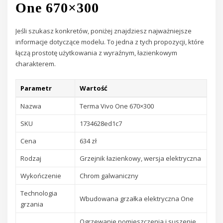
One 670×300
Jeśli szukasz konkretów, poniżej znajdziesz najważniejsze
informacje dotyczące modelu. To jedna z tych propozycji, które
łączą prostotę użytkowania z wyraźnym, łazienkowym
charakterem.
Parametr
Wartość
Nazwa
Terma Vivo One 670×300
SKU
1734628ed1c7
Cena
634 zł
Rodzaj
Grzejnik łazienkowy, wersja elektryczna
Wykończenie
Chrom galwaniczny
Technologia
Wbudowana grzałka elektryczna One
grzania
Ogrzewanie pomieszczenia i suszenie