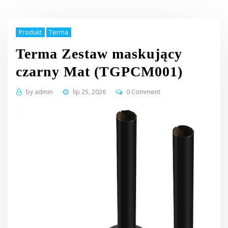
Produkt
Terma
Terma Zestaw maskujący
czarny Mat (TGPCM001)
by
admin
lip 25, 2026
0 Comment