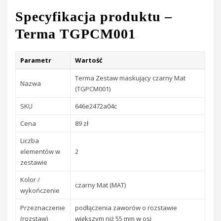
Specyfikacja produktu –
Terma TGPCM001
Parametr
Wartość
Terma Zestaw maskujący czarny Mat
Nazwa
(TGPCM001)
SKU
646e2472a04c
Cena
89 zł
Liczba
elementów w
2
zestawie
Kolor /
czarny Mat (MAT)
wykończenie
Przeznaczenie
podłączenia zaworów o rozstawie
(rozstaw)
większym niż 55 mm w osi