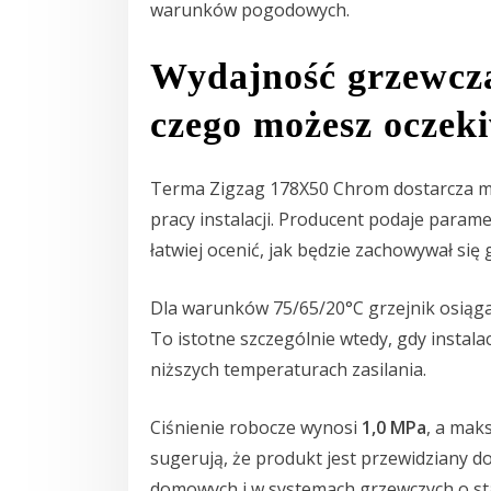
warunków pogodowych.
Wydajność grzewcza
czego możesz oczek
Terma Zigzag 178X50 Chrom dostarcza m
pracy instalacji. Producent podaje param
łatwiej ocenić, jak będzie zachowywał si
Dla warunków 75/65/20°C grzejnik osiąg
To istotne szczególnie wtedy, gdy instala
niższych temperaturach zasilania.
Ciśnienie robocze wynosi
1,0 MPa
, a mak
sugerują, że produkt jest przewidziany 
domowych i w systemach grzewczych o st