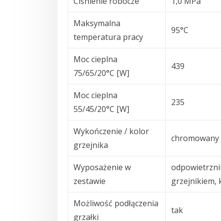
Ciśnienie robocze
1,0 MPa
Maksymalna
95°C
temperatura pracy
Moc cieplna
439
75/65/20°C [W]
Moc cieplna
235
55/45/20°C [W]
Wykończenie / kolor
chromowany
grzejnika
Wyposażenie w
odpowietrzni
zestawie
grzejnikiem,
Możliwość podłączenia
tak
grzałki