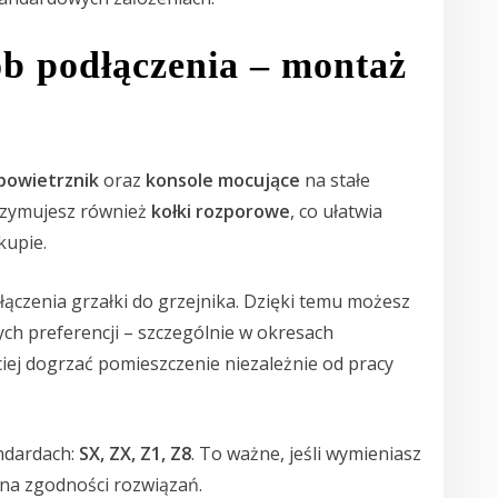
ób podłączenia – montaż
powietrznik
oraz
konsole mocujące
na stałe
trzymujesz również
kołki rozporowe
, co ułatwia
kupie.
łączenia grzałki do grzejnika. Dzięki temu możesz
h preferencji – szczególnie w okresach
ciej dogrzać pomieszczenie niezależnie od pracy
andardach:
SX, ZX, Z1, Z8
. To ważne, jeśli wymieniasz
i na zgodności rozwiązań.