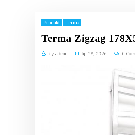
Produkt
Terma
Terma Zigzag 178
by
admin
lip 28, 2026
0 Co