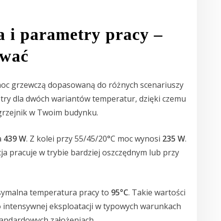
 i parametry pracy –
iwać
oc grzewczą dopasowaną do różnych scenariuszy
etry dla dwóch wariantów temperatur, dzięki czemu
ę grzejnik w Twoim budynku.
a
439 W
. Z kolei przy 55/45/20°C moc wynosi
235 W
.
cja pracuje w trybie bardziej oszczędnym lub przy
symalna temperatura pracy to
95°C
. Takie wartości
do intensywnej eksploatacji w typowych warunkach
andardowych założeniach.