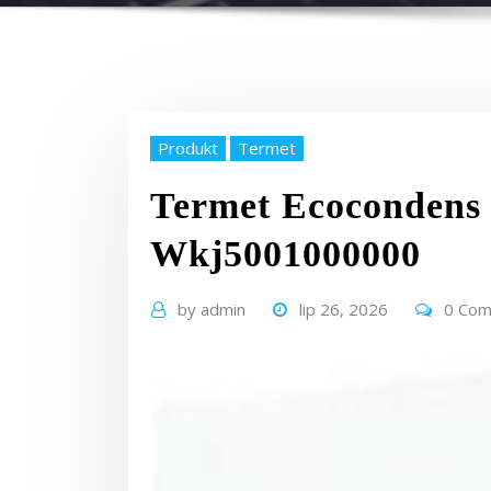
Produkt
Termet
Termet Ecocondens 
Wkj5001000000
by
admin
lip 26, 2026
0 Co