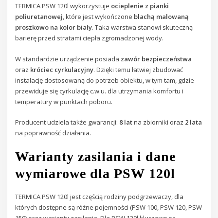
TERMICA PSW 120l wykorzystuje
ocieplenie z pianki
poliuretanowej
, które jest wykończone
blachą malowaną
proszkowo na kolor biały
. Taka warstwa stanowi skuteczną
barierę przed stratami ciepła zgromadzonej wody.
W standardzie urządzenie posiada
zawór bezpieczeństwa
oraz
króciec cyrkulacyjny
. Dzięki temu łatwiej zbudować
instalację dostosowaną do potrzeb obiektu, w tym tam, gdzie
przewiduje się cyrkulację c.w.u. dla utrzymania komfortu i
temperatury w punktach poboru.
Producent udziela także gwarancji:
8 lat
na zbiorniki oraz
2 lata
na poprawność działania.
Warianty zasilania i dane
wymiarowe dla PSW 120l
TERMICA PSW 120l jest częścią rodziny podgrzewaczy, dla
których dostępne są różne pojemności (PSW 100, PSW 120, PSW
150) oraz warianty zasilania. Dla PSW 120l kluczowe są