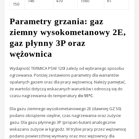
146
470
1560
61
150
Parametry grzania: gaz
ziemny wysokometanowy 2E,
gaz płynny 3P oraz
wężownica
Wydajność TERMICA PSW 120l zależy od wybranego sposobu
ogrzewania. Poniżej zestawiono parametry dla wariantów
opalanych gazem oraz dla pracy wężownicą. Należy pamiętać,
że wartości dotyczą wskazanych warunków i odnoszą się do
czasu nagrzewania do temperatury
do 55°C
.
Dla gazu ziemnego wysokometanowego 2E (dawniej GZ 50)
podano obciążenie cieplne, czas nagrzewania oraz zużycie
gazu. Dla gazu płynnego 3P (propan-butan) analogicznie
wskazano zużycie w kg/godz. W trybie pracy przez wężownicę
podano powierzchnię wymiany oraz moc wężownicy dla