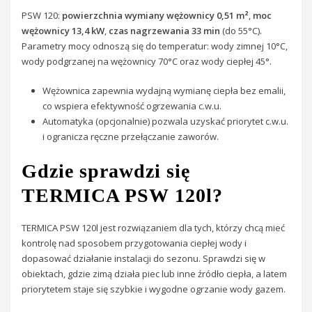
PSW 120:
powierzchnia wymiany wężownicy 0,51 m²
,
moc
wężownicy 13,4 kW
,
czas nagrzewania 33 min
(do 55°C).
Parametry mocy odnoszą się do temperatur: wody zimnej 10°C,
wody podgrzanej na wężownicy 70°C oraz wody ciepłej 45°.
Wężownica zapewnia wydajną wymianę ciepła bez emalii,
co wspiera efektywność ogrzewania c.w.u.
Automatyka (opcjonalnie) pozwala uzyskać priorytet c.w.u.
i ogranicza ręczne przełączanie zaworów.
Gdzie sprawdzi się
TERMICA PSW 120l?
TERMICA PSW 120l jest rozwiązaniem dla tych, którzy chcą mieć
kontrolę nad sposobem przygotowania ciepłej wody i
dopasować działanie instalacji do sezonu. Sprawdzi się w
obiektach, gdzie zimą działa piec lub inne źródło ciepła, a latem
priorytetem staje się szybkie i wygodne ogrzanie wody gazem.