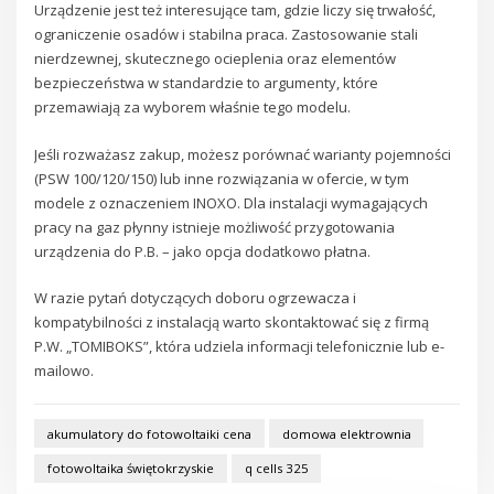
Urządzenie jest też interesujące tam, gdzie liczy się trwałość,
ograniczenie osadów i stabilna praca. Zastosowanie stali
nierdzewnej, skutecznego ocieplenia oraz elementów
bezpieczeństwa w standardzie to argumenty, które
przemawiają za wyborem właśnie tego modelu.
Jeśli rozważasz zakup, możesz porównać warianty pojemności
(PSW 100/120/150) lub inne rozwiązania w ofercie, w tym
modele z oznaczeniem INOXO. Dla instalacji wymagających
pracy na gaz płynny istnieje możliwość przygotowania
urządzenia do P.B. – jako opcja dodatkowo płatna.
W razie pytań dotyczących doboru ogrzewacza i
kompatybilności z instalacją warto skontaktować się z firmą
P.W. „TOMIBOKS”, która udziela informacji telefonicznie lub e-
mailowo.
akumulatory do fotowoltaiki cena
domowa elektrownia
fotowoltaika świętokrzyskie
q cells 325