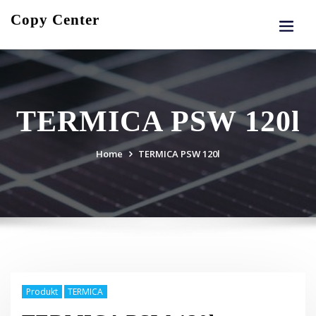
Skip
Copy Center
to
content
TERMICA PSW 120l
Home
TERMICA PSW 120l
Produkt
TERMICA