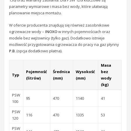
parametry wymiarowe i masa bez wody, które ułatwiają
planowanie miejsca montażu.
W ofercie producenta znajdują się również zasobnikowe
ogrzewacze wody –
INOXO
w innych pojemnościach oraz
modele bez wężownicy (tylko gaz). Dodatkowo istnieje
możliwość przygotowania ogrzewacza do pracy na gaz płynny
P.B.
(opcja dodatkowo płatna).
Masa
Pojemność
Średnica
Wysokość
bez
Typ
(litrów)
(mm)
(mm)
wody
(kg)
PSW
95
470
1140
41
100
PSW
116
470
1335
53
120
PSW