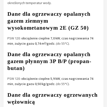
określonych temperatur wody.
Dane dla ogrzewaczy opalanych
gazem ziemnym
wysokometanowym 2E (GZ 50)
PSW 120:
obciążenie cieplne 7,0 kW
,
czas nagrzewania 74
min
,
zużycie gazu 0,74 m³/godz.
(do 55°C).
Dane dla ogrzewaczy opalanych
gazem płynnym 3P B/P (propan-
butan)
PSW 120:
obciążenie cieplne 5,9 kW
,
czas nagrzewania 74
min
,
zużycie gazu 0,50 kg/godz.
(do 55°C).
Dane dla ogrzewaczy ogrzewanych
wężownicą