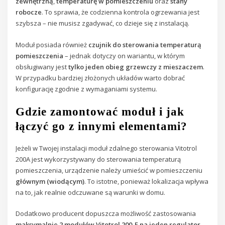
zewnętrzną
,
temperaturę w pomieszczeniu
oraz
stany
robocze
. To sprawia, że codzienna kontrola ogrzewania jest
szybsza – nie musisz zgadywać, co dzieje się z instalacją.
Moduł posiada również
czujnik do sterowania temperaturą
pomieszczenia
– jednak dotyczy on wariantu, w którym
obsługiwany jest
tylko jeden obieg grzewczy z mieszaczem
.
W przypadku bardziej złożonych układów warto dobrać
konfigurację zgodnie z wymaganiami systemu.
Gdzie zamontować moduł i jak
łączyć go z innymi elementami?
Jeżeli w Twojej instalacji moduł zdalnego sterowania Vitotrol
200A jest wykorzystywany do sterowania temperaturą
pomieszczenia, urządzenie należy umieścić w pomieszczeniu
głównym (wiodącym)
. To istotne, ponieważ lokalizacja wpływa
na to, jak realnie odczuwane są warunki w domu.
Dodatkowo producent dopuszcza możliwość zastosowania
maksymalnie 2 modułów Vitotrol 200-E na jeden regulator