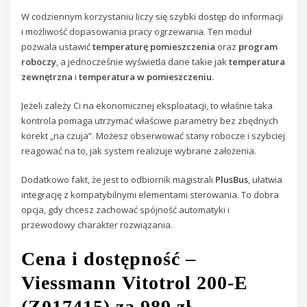
W codziennym korzystaniu liczy się szybki dostęp do informacji
i możliwość dopasowania pracy ogrzewania. Ten moduł
pozwala ustawić
temperaturę pomieszczenia
oraz
program
roboczy
, a jednocześnie wyświetla dane takie jak
temperatura
zewnętrzna
i
temperatura w pomieszczeniu
.
Jeżeli zależy Ci na ekonomicznej eksploatacji, to właśnie taka
kontrola pomaga utrzymać właściwe parametry bez zbędnych
korekt „na czuja”. Możesz obserwować stany robocze i szybciej
reagować na to, jak system realizuje wybrane założenia.
Dodatkowo fakt, że jest to odbiornik magistrali
PlusBus
, ułatwia
integrację z kompatybilnymi elementami sterowania. To dobra
opcja, gdy chcesz zachować spójność automatyki i
przewodowy charakter rozwiązania.
Cena i dostępność –
Viessmann Vitotrol 200-E
(Z017415) za 989 zł