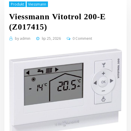
Produkt
Viessmann
Viessmann Vitotrol 200-E
(Z017415)
by
admin
lip 25, 2026
0 Comment