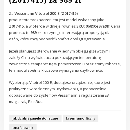
Za
Viessmann Vitotrol 200-E (Z017415)
producentem/oznaczeniem jest model wskazany jako
Z017415
, a w ofercie widnieje również
SKU: 0b890e97a9ff
. Cena
produktu to
989 zł
, co czyni go interesującą propozycją dla
osób, które chcą podnieść komfort obsługi ogrzewania.
Jeżeli planujesz sterowanie w jednym obiegu grzewczym i
zależy Ci na wyświetlaczu pokazującym temperaturę
zewnętrzną, temperaturę w pomieszczeniu oraz stany robocze,
ten moduł spełnia kluczowe wymagania użytkownika.
Wybierając Vitotrol 200-E, dostajesz urządzenie, które jest
praktyczne w codziennym użytkowaniu, a jednocześnie
dopasowane do systemów Viessmann z regulatorami E3 i
magistralą PlusBus.
jak działają panele słoneczne
krzem amorficzny
sma falownik