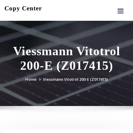
Skip
Copy Center
to
content
Viessmann Vitotrol
200-E (Z017415)
Home
Viessmann Vitotrol 200-E (Z017415)