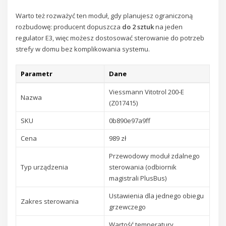
Warto też rozważyć ten moduł, gdy planujesz ograniczoną
rozbudowę: producent dopuszcza
do 2 sztuk
na jeden
regulator E3, więc możesz dostosować sterowanie do potrzeb
strefy w domu bez komplikowania systemu.
Parametr
Dane
Viessmann Vitotrol 200-E
Nazwa
(Z017415)
SKU
0b890e97a9ff
Cena
989 zł
Przewodowy moduł zdalnego
Typ urządzenia
sterowania (odbiornik
magistrali PlusBus)
Ustawienia dla jednego obiegu
Zakres sterowania
grzewczego
Wartość temperatury