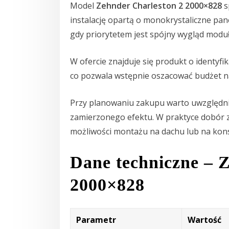
Model
Zehnder Charleston 2 2000×828
s
instalację opartą o monokrystaliczne pane
gdy priorytetem jest spójny wygląd modu
W ofercie znajduje się produkt o identyfi
co pozwala wstępnie oszacować budżet na
Przy planowaniu zakupu warto uwzględni
zamierzonego efektu. W praktyce dobór 
możliwości montażu na dachu lub na konst
Dane techniczne – 
2000×828
Parametr
Wartość