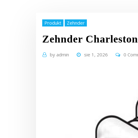
Produkt
Zehnder
Zehnder Charleston
by
admin
sie 1, 2026
0 Com