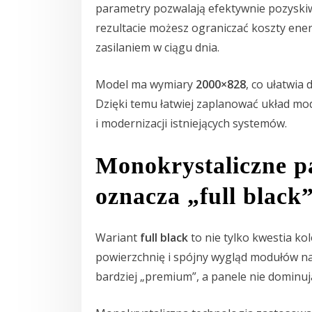
parametry pozwalają efektywnie pozyski
rezultacie możesz ograniczać koszty ener
zasilaniem w ciągu dnia.
Model ma wymiary
2000×828
, co ułatwia
Dzięki temu łatwiej zaplanować układ mo
i modernizacji istniejących systemów.
Monokrystaliczne pa
oznacza „full black
Wariant
full black
to nie tylko kwestia ko
powierzchnię i spójny wygląd modułów na c
bardziej „premium”, a panele nie dominują