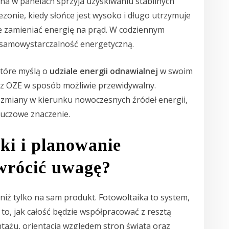
a w panelach sprzyja uzyskiwaniu stabilnych
onie, kiedy słońce jest wysoko i długo utrzymuje
e zamieniać energię na prąd. W codziennym
 samowystarczalność energetyczną.
które myślą o
udziale energii odnawialnej
w swoim
ii z OZE w sposób możliwie przewidywalny.
j zmiany w kierunku nowoczesnych źródeł energii,
uczowe znaczenie.
iki i planowanie
zwrócić uwagę?
niż tylko na sam produkt. Fotowoltaika to system,
to, jak całość będzie współpracować z resztą
ontażu, orientacja względem stron świata oraz