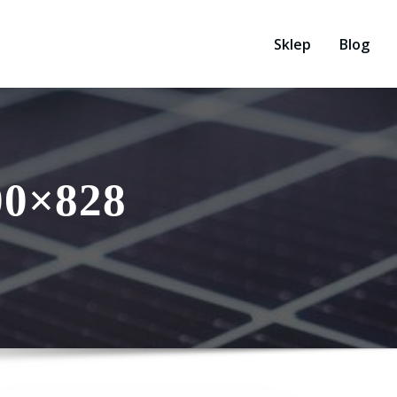
Sklep
Blog
00×828