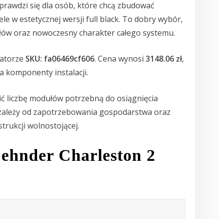
prawdzi się dla osób, które chcą zbudować
le w estetycznej wersji full black. To dobry wybór,
łów oraz nowoczesny charakter całego systemu.
katorze
SKU: fa06469cf606
. Cena wynosi
3148.06 zł
,
 komponenty instalacji.
ć liczbę modułów potrzebną do osiągnięcia
zależy od zapotrzebowania gospodarstwa oraz
rukcji wolnostojącej.
Zehnder Charleston 2