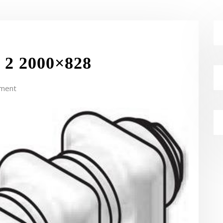
 2 2000×828
ment