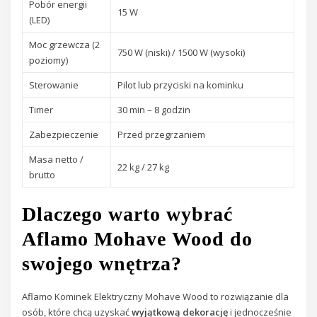
Pobór energii
15 W
(LED)
Moc grzewcza (2
750 W (niski) / 1500 W (wysoki)
poziomy)
Sterowanie
Pilot lub przyciski na kominku
Timer
30 min – 8 godzin
Zabezpieczenie
Przed przegrzaniem
Masa netto /
22 kg / 27 kg
brutto
Dlaczego warto wybrać
Aflamo Mohave Wood do
swojego wnętrza?
Aflamo Kominek Elektryczny Mohave Wood to rozwiązanie dla
osób, które chcą uzyskać
wyjątkową dekorację
i jednocześnie