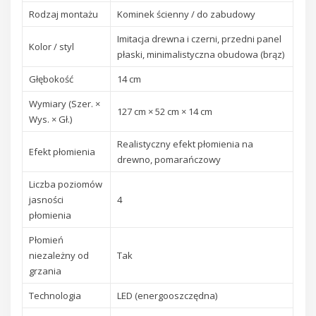
Rodzaj montażu
Kominek ścienny / do zabudowy
Imitacja drewna i czerni, przedni panel
Kolor / styl
płaski, minimalistyczna obudowa (brąz)
Głębokość
14 cm
Wymiary (Szer. ×
127 cm × 52 cm × 14 cm
Wys. × Gł.)
Realistyczny efekt płomienia na
Efekt płomienia
drewno, pomarańczowy
Liczba poziomów
jasności
4
płomienia
Płomień
niezależny od
Tak
grzania
Technologia
LED (energooszczędna)