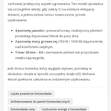
zachować praktyczny aspekt ogrzewania. Ten model sprawdza
się szczególnie wtedy, gdy zależy Ci na estetyce imitującej
drewno, a jednocześnie cenisz nowoczesne, proste
użytkowanie.
4 poziomy jasności
i pomarańczowy, realistyczny płomień
pozwalają dopasować klimat do pory dnia.
2 poziomy mocy grzewczej
(750 W / 1500 W) dają kontrolę
nad komfortem cieplnym.
Timer 30 min – 8 h
i sterowanie pilotem lub przyciskami
zwiększają wygodę.
Jeśli chcesz kominka, który wygląda stylowo, jest łatwy w
obsłudze i działa w sposób oszczędny dzięki LED, Mohave
Wood spełnia te założenia w codziennym użytkowaniu.
czyste powietrze fotowoltaika
dofinansowanie do paneli fotowoltaicznych
fotowoltaika ceny
rozliczenie energii z fotowoltaiki