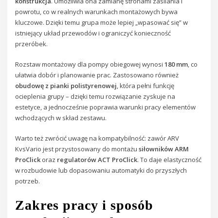
konstrukcja
. Umożliwia ona zamianę stronami zasilania i
powrotu, co w realnych warunkach montażowych bywa
kluczowe. Dzięki temu grupa może lepiej „wpasować się” w
istniejący układ przewodów i ograniczyć konieczność
przeróbek.
Rozstaw montażowy dla pompy obiegowej wynosi
180 mm
, co
ułatwia dobór i planowanie prac. Zastosowano również
obudowę z pianki polistyrenowej
, która pełni funkcję
ocieplenia grupy – dzięki temu rozwiązanie zyskuje na
estetyce, a jednocześnie poprawia warunki pracy elementów
wchodzących w skład zestawu.
Warto też zwrócić uwagę na kompatybilność: zawór ARV
KvsVario jest przystosowany do montażu
siłowników ARM
ProClick
oraz
regulatorów ACT ProClick
. To daje elastyczność
w rozbudowie lub dopasowaniu automatyki do przyszłych
potrzeb.
Zakres pracy i sposób