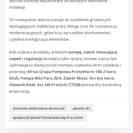
sposób bardziej dopasowany do bieżących warunków
instalacji.
To rozwiązanie dobrze pasuje do systemów grzewczych
wymagających stabilizacji pracy obiegu oraz do scenariuszy
modernizacyjnych, gdzie liczy się szybkie uruchomienie i
czytelna konfiguracja elementów.
Jeśli szukasz produktu, w którym
pompę, zawór mieszający,
napęd i regulację
dostajesz jako spójny zestaw, a przy tym
zachowujesz elastyczność montażu (zamiana stron zasilania i
powrotu),
Afriso Grupa Pompowa Primotherm 180-2 Vario
Dn25, Pompa Wilo Para 25/6, Zawór Miesz. Arv Kvs Vario,
Siłownik Elekt. Act 343 Proclick (77338)
jest bardzo konkretną
propozycją.
domowa elektrownia słoneczna
panele rec
sprawność paneli fotowoltaicznych w zimie