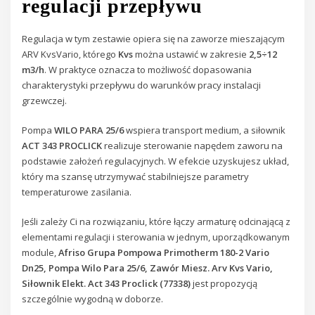
regulacji przepływu
Regulacja w tym zestawie opiera się na zaworze mieszającym
ARV KvsVario, którego
Kvs
można ustawić w zakresie
2,5÷12
m3/h
. W praktyce oznacza to możliwość dopasowania
charakterystyki przepływu do warunków pracy instalacji
grzewczej.
Pompa
WILO PARA 25/6
wspiera transport medium, a siłownik
ACT 343 PROCLICK
realizuje sterowanie napędem zaworu na
podstawie założeń regulacyjnych. W efekcie uzyskujesz układ,
który ma szansę utrzymywać stabilniejsze parametry
temperaturowe zasilania.
Jeśli zależy Ci na rozwiązaniu, które łączy armaturę odcinającą z
elementami regulacji i sterowania w jednym, uporządkowanym
module,
Afriso Grupa Pompowa Primotherm 180-2 Vario
Dn25, Pompa Wilo Para 25/6, Zawór Miesz. Arv Kvs Vario,
Siłownik Elekt. Act 343 Proclick (77338)
jest propozycją
szczególnie wygodną w doborze.