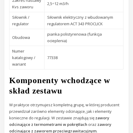
Zakres nastawy
2,5÷12 m3/h
Kvs zaworu
Siłownik /
Siłownik elektryczny z wbudowanym
regulator
regulatorem ACT 343 PROCLICK
pianka polistyrenowa (funkcja
Obudowa
ocieplenia)
Numer
katalogowy /
77338
wariant
Komponenty wchodzące w
skład zestawu
W praktyce otrzymujesz kompletną grupę, w której producent
przewidział zarówno elementy odcinające, jak i elementy
konieczne do regulacji. W zestawie znajdują się
zawory
odcinające z termometrami w pokrętłach
oraz
zawory
odcinające z zaworem przeciwgrawitacyjnym
.