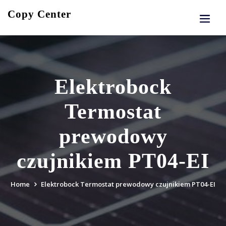
Skip
Copy Center
to
content
Elektrobock
Termostat
prewodowy
czujnikiem PT04-EI
Home
Elektrobock Termostat prewodowy czujnikiem PT04-EI