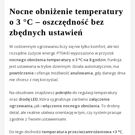
Nocne obniżenie temperatury
o 3 °C – oszczędność bez
zbędnych ustawień
W codziennym ogrzewaniu liczy się nie tylko komfort, ale też
rozsądne zużycie energii. PT04-EI wyposażono w przycisk
nocnego obniżenia temperatury o 3 °C na 8 godzin
. Funkcja
jest ustawiana w trybie dziennym: działa automatycznie, ma
powtórzenie
i oferuje możliwość
anulowania
, gdy danego dnia
nie chcesz z niej korzystać.
Na obudowie znajdziesz
pokrętło
do regulacji temperatury
oraz
diodę LED
, która sygnalizuje zarówno
załączenie
ogrzewania
, jak i
włączenie nocnego obniżenia
. To drobny
detal, ale realnie ułatwia orientację w tym, czy system pracuje
zgodnie z Twoimi ustawieniami.
Do tego dochodzi
temperatura przeciwzamrożeniowa +3 °C
,