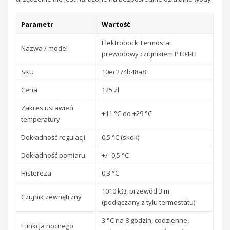
Parametr
Wartość
Elektrobock Termostat
Nazwa / model
prewodowy czujnikiem PT04-EI
SKU
10ec274b48a8
Cena
125 zł
Zakres ustawień
+11 °C do +29 °C
temperatury
Dokładność regulacji
0,5 °C (skok)
Dokładność pomiaru
+/- 0,5 °C
Histereza
0,3 °C
1010 kΩ, przewód 3 m
Czujnik zewnętrzny
(podłączany z tyłu termostatu)
3 °C na 8 godzin, codzienne,
Funkcja nocnego