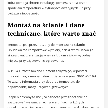
która pomaga chronić instalację i pomieszczenia przed
spadkiem temperatury w sytuacjach awaryjnych lub przy
dłuższej nieobecności.
Montaż na ścianie i dane
techniczne, które warto znać
Termostat jest przeznaczony do
montażu na ścianie
.
Obudowa ma kompaktowe wymiary, dzięki czemu łatwo go
zintegrować z aranżacją wnętrza lub umieścić w wygodnym
miejscu przy użytkowaniu ogrzewania.
W PT04-EI zastosowano element załączający w postaci
przekaźnika
, a maksymalne obciążenie wynosi
3680 W / 16 A
.
To ważna informacja przy doborze termostatu do
odpowiedniej mocy urządzeń grzewczych.
Stopień ochrony to
IP20
, co oznacza przeznaczenie do
zastosowań wewnętrznych, w warunkach, w których
urządzenie nie jest narażone na bezpośrednie działanie wody.