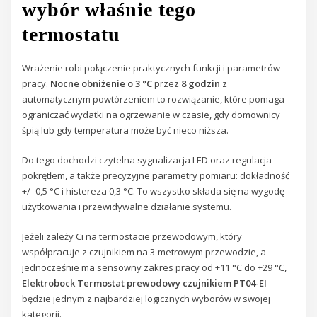
wybór właśnie tego
termostatu
Wrażenie robi połączenie praktycznych funkcji i parametrów
pracy.
Nocne obniżenie o 3 °C
przez
8 godzin
z
automatycznym powtórzeniem to rozwiązanie, które pomaga
ograniczać wydatki na ogrzewanie w czasie, gdy domownicy
śpią lub gdy temperatura może być nieco niższa.
Do tego dochodzi czytelna sygnalizacja LED oraz regulacja
pokrętłem, a także precyzyjne parametry pomiaru: dokładność
+/- 0,5 °C i histereza 0,3 °C. To wszystko składa się na wygodę
użytkowania i przewidywalne działanie systemu.
Jeżeli zależy Ci na termostacie przewodowym, który
współpracuje z czujnikiem na 3-metrowym przewodzie, a
jednocześnie ma sensowny zakres pracy od +11 °C do +29 °C,
Elektrobock Termostat prewodowy czujnikiem PT04-EI
będzie jednym z najbardziej logicznych wyborów w swojej
kategorii.