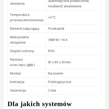
automatyczne powtórzenie,
obniżenia
możliwość anulowania
Temperatura
+3 °C
przeciwzamrożeniowa
Element załączający
Przekaźnik
Maksymalne
3680 W / 16 A
obciążenie
Stopień ochrony
IP20
Wymiary
81 x 81 x 30 mm
(szer./wys./głęb.)
Montaż
Na ścianie
Instrukcja
Polskojęzyczna
Gwarancja
2 lata
Dla jakich systemów