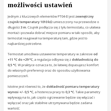
możliwości ustawień
Jednym z kluczowych elementów PT04-EI jest
zewnętrzny
czujnik temperatury 1010 kΩ
umieszczony na przewodzie o
długości
3 m
. Czujnik podłącza się z tyłu termostatu, co ułatwia
montaż i pozwala dobrać miejsce pomiaru w taki sposób, aby
termostat reagował na temperaturę tam, gdzie jest to
najbardziej potrzebne.
Termostat umożliwia ustawienie temperatury w zakresie
od
+11 °C do +29 °C
, a regulacja odbywa się z
dokładnością do
0,5 °C
. W praktyce oznacza to, że łatwiej dopasujesz komfort
do własnych preferencji oraz do sposobu użytkowania
pomieszczeń.
Istotne jest również to, że
dokładność pomiaru temperatury
wynosi +/- 0,5 °C
, a histereza pracy to
0,3 °C
. Takie parametry
wpływają na to, jak często ogrzewanie będzie się włączać i
wyłączać oraz jak stabilnie utrzymywana będzie zadana
wartość.