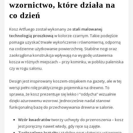
wzornictwo, które działa na
co dzień
Kosz Artfuego został wykonany ze
stali malowanej
technologią proszkową
w kolorze czarnym. Takie podejście
pomaga uzyskać trwałe wykończenie i równomierną, odporną
na codzienne użytkowanie powierzchnię. Stabilne nogi oraz
zaokrąglona konstrukcja wpływają na wygodę ustawienia
kosza w różnych miejscach – przy kominku, w pobliżu paleniska
czy w rogu salonu.
Design jest inspirowany koszem-stojakiem na gazety, ale w tej
wersji pełni rolę praktycznego pojemnika na drewno. To
sprawia, że kosz prezentuje się lekko i “oddycha” wizualnie
dzięki ażurowemu wzorowi. Jednocześnie nadal stanowi
funkcjonalną bazę do przechowywania drewna w salonie.
Wzór kwadratów
tworzy uchwyty do przenoszenia – kosz
jest poręczny nawet wtedy, gdy ręce są zajęte.
Zaokrąglone kształty
i stabilne nogi ułatwiają ustawienie