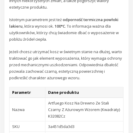
innych niekorzystnych zmian, a także pogorszyć walory
estetyczne produktu.
Istotnym parametrem jest też
odporność termiczna powłoki
lakieru
, która wynosi ok.
100°C
. To informacja ważna dla
użytkowników, którzy chcą świadomie dbać o wyposażenie w
pobliżu źródeł ciepła.
Jeżeli chcesz utrzymać kosz w świetnym stanie na dłużej, warto
traktować go jak element wyposażenia, który wymaga ochrony
przed mechanicznymi uszkodzeniami. Odpowiednia dbałość
pozwala zachować czarną, estetyczną powierzchnię i
podkreślić charakter ażurowego wzoru.
Parametr
Dane produktu
Artfuego Kosz Na Drewno Ze Stali
Nazwa
Czarny Z Ażurowym Wzorem (Kwadraty)
K32082Cz
SKU
3a451d5da3d3