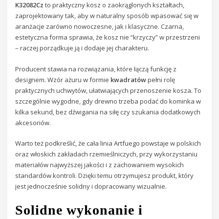
K32082Cz
to praktyczny kosz o zaokrąglonych kształtach,
zaprojektowany tak, aby w naturalny sposób wpasować się w
aranżacje zarówno nowoczesne, jak i klasyczne. Czarna,
estetyczna forma sprawia, że kosz nie “krzyczy” w przestrzeni
– raczej porządkuje ją i dodaje jej charakteru.
Producent stawia na rozwiązania, które łączą funkcję z
designem. Wzór ażuru w formie
kwadratów
pełni rolę
praktycznych uchwytów, ułatwiających przenoszenie kosza. To
szczególnie wygodne, gdy drewno trzeba podać do kominka w
kilka sekund, bez dźwigania na siłę czy szukania dodatkowych
akcesoriów.
Warto też podkreślić, że cała linia Artfuego powstaje w polskich
oraz włoskich zakładach rzemieślniczych, przy wykorzystaniu
materiałów najwyższej jakości i z zachowaniem wysokich
standardów kontroli. Dzięki temu otrzymujesz produkt, który
jest jednocześnie solidny i dopracowany wizualnie.
Solidne wykonanie i