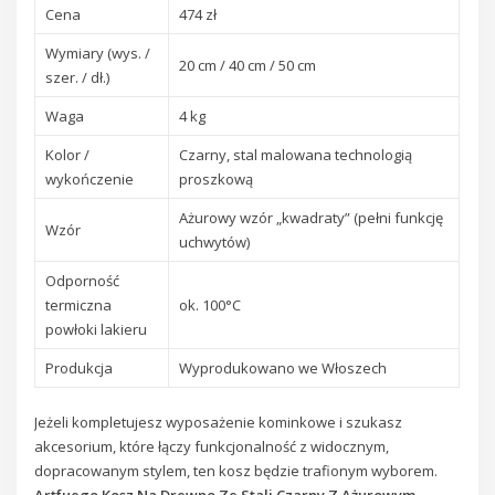
Cena
474 zł
Wymiary (wys. /
20 cm / 40 cm / 50 cm
szer. / dł.)
Waga
4 kg
Kolor /
Czarny, stal malowana technologią
wykończenie
proszkową
Ażurowy wzór „kwadraty” (pełni funkcję
Wzór
uchwytów)
Odporność
termiczna
ok. 100°C
powłoki lakieru
Produkcja
Wyprodukowano we Włoszech
Jeżeli kompletujesz wyposażenie kominkowe i szukasz
akcesorium, które łączy funkcjonalność z widocznym,
dopracowanym stylem, ten kosz będzie trafionym wyborem.
Artfuego Kosz Na Drewno Ze Stali Czarny Z Ażurowym