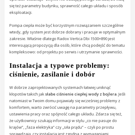
się też parametry budynku, sprawność całego układu i sposób
eksploatacji.
Pompa ciepła może być korzystnym rozwiązaniem szczególnie
wtedy, gdy system jest dobrze dobrany i pracuje w optymalnym
zakresie. Właśnie dlatego Radox Vertica Dbi 1500×890 jest
interesującą propozycją dla osób, które chcą podejść do tematu
kompleksowo: od projektu po serwis i utrzymanie sprawności.
Instalacja a typowe problemy:
ciśnienie, zasilanie i dobór
W dobrze zaprojektowanych systemach łatwiej uniknąć
kłopotów takich jak
słabe ciśnienie ciepłej wody z bojlera
. Jeśli
natomiast w Twoim domu pojawiały się wcześniej problemy z
komfortem, warto zwrócić uwagę na parametry przepływu,
ustawienia pracy oraz spójność całego układu. Zdarza się też,
że użytkownicy szukają informacji w stylu „co nie pasuje do
krajów”, „faza elektryka” czy „siła prądu” – czyli po prostu
sprawdzają, czy instalacja jest zgodna z wymaganiami