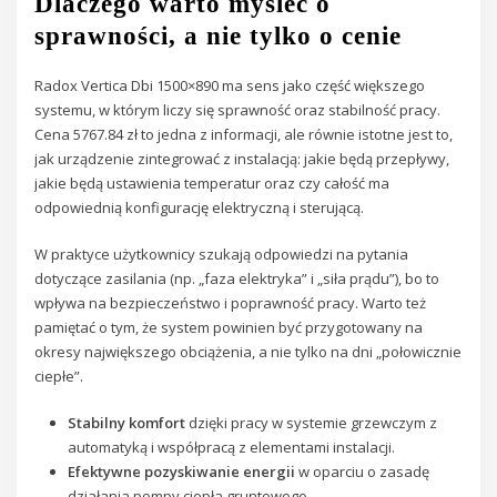
Dlaczego warto myśleć o
sprawności, a nie tylko o cenie
Radox Vertica Dbi 1500×890 ma sens jako część większego
systemu, w którym liczy się sprawność oraz stabilność pracy.
Cena 5767.84 zł to jedna z informacji, ale równie istotne jest to,
jak urządzenie zintegrować z instalacją: jakie będą przepływy,
jakie będą ustawienia temperatur oraz czy całość ma
odpowiednią konfigurację elektryczną i sterującą.
W praktyce użytkownicy szukają odpowiedzi na pytania
dotyczące zasilania (np. „faza elektryka” i „siła prądu”), bo to
wpływa na bezpieczeństwo i poprawność pracy. Warto też
pamiętać o tym, że system powinien być przygotowany na
okresy największego obciążenia, a nie tylko na dni „połowicznie
ciepłe”.
Stabilny komfort
dzięki pracy w systemie grzewczym z
automatyką i współpracą z elementami instalacji.
Efektywne pozyskiwanie energii
w oparciu o zasadę
działania pompy ciepła gruntowego.