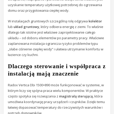
uzyskanie temperatury użytkowej potrzebnej do ogrzewania
domu oraz przygotowania ciepłej wody.
W instalacjach gruntowych szczególną rolę odgrywa
kolektor
lub
układ gruntowy
, który odbiera energię z ziemi. To właśnie
dlatego tak istotne jest właściwe zaprojektowanie całego
układu – od doboru elementów po parametry pracy. Właściwie
zaplanowana instalacja ogranicza ryzyko problemów typu
„słabe ciśnienie ciepłej wody” i ułatwia utrzymanie komfortu w
łazience czy kuchni.
Dlaczego sterowanie i współpraca z
instalacją mają znaczenie
Radox Vertica Dbi 1500×890 może funkcjonować w systemie, w
którym liczy się spójna praca wielu komponentów. W praktyce
często spotyka się rozwiązania z
magistralą sterującą
, która
umożliwia koordynację pracy urządzeń i czujników. Dzięki temu
łatwiej dopasować temperatury do rzeczywistych warunków i
potrzeb domowników.