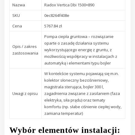
Nazwa
Radox Vertica Dbi 1500×890
SKU
0ec8264f408e
Cena
5767.84 zł
Pompa ciepła gruntowa – rozwiązanie
oparte o zasadę działania systemu
Opis / zakres
wykorzystującego energię z gruntu, z
zastosowania
możliwością współpracy w instalacjach z
automatyką i elementami typu bojler
W kontekście systemu pojawiają się m.in.
kolektor słoneczny bezciśnieniowy,
magistrala sterująca, bojler 300 l,
Uwagi z opisu
zagadnienia związane z zasilaniem (faza
elektryka, siła prądu) oraz tematy
komfortu (np. słabe ciśnienie ciepłej wody,
zamiana temperatur)
Wybór elementów instalacji: