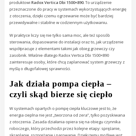
produktowi
Radox Vertica Dbi 1500×890
. To urządzenie
przeznaczone do pracy w systemach wykorzystujących energię
z otoczenia, dzięki czemu ogrzewanie może być bardziej
przewidywalne i stabilne w codziennym użytkowaniu.
W praktyce liczy się nie tylko sama moc, ale też sposób
sterowania, dopasowanie do instalacji oraz to, jak urządzenie
współpracuje z elementami takimi jak obieg grzewczy czy
zasobnik. Właśnie dlatego Radox Vertica Dbi 1500×890
zainteresuje osoby, które chcą zaplanować system grzewczy z
myślą o długofalowej sprawności.
Jak działa pompa ciepła –
czyli skąd bierze się ciepło
W systemach opartych o pompę ciepła kluczowe jest to, że
energia cieplna nie jest „tworzona od zera”, tylko pozyskiwana
z otoczenia. Zasada działania opiera się na obiegu czynnika
roboczego, który przechodzi przez kolejne etapy: sprężanie,
skraplanie, rozprężanie i parowanie. Dzięki temu możliwe jest