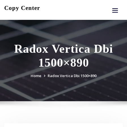
Skip
Copy Center
to
content
Radox Vertica Dbi
1500×890
Home
Radox Vertica Dbi 1500×890