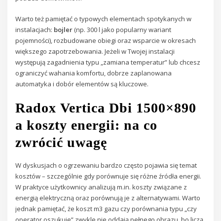
Warto też pamiętać o typowych elementach spotykanych w
instalacjach:
bojler
(np. 300 l jako popularny wariant
pojemności), rozbudowane obiegi oraz wsparcie w okresach
większego zapotrzebowania. Jeżeli w Twojej instalacji
występują zagadnienia typu „zamiana temperatur” lub chcesz
ograniczyć wahania komfortu, dobrze zaplanowana
automatyka i dobór elementów są kluczowe.
Radox Vertica Dbi 1500×890
a koszty energii: na co
zwrócić uwagę
W dyskusjach o ogrzewaniu bardzo często pojawia się temat
kosztów – szczególnie gdy porównuje się różne źródła energii.
W praktyce użytkownicy analizują m.in. koszty związane z
energią elektryczną oraz porównują je z alternatywami. Warto
jednak pamiętać, że koszt m3 gazu czy porównania typu „czy
operator oszukuje” zwykle nie oddają pełnego obrazu, bo liczą