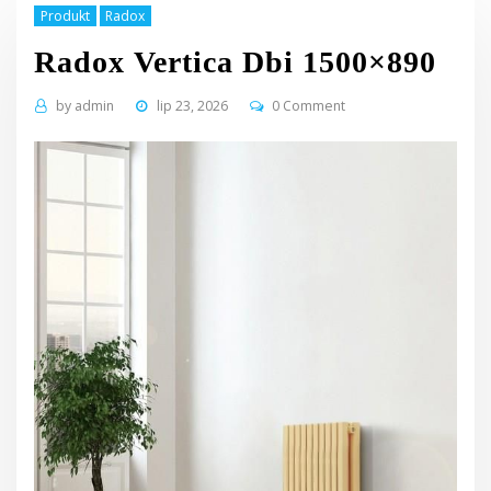
Produkt
Radox
Radox Vertica Dbi 1500×890
by
admin
lip 23, 2026
0 Comment