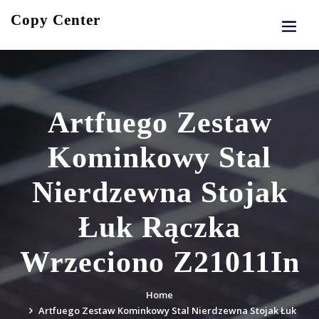
Skip
Copy Center
to
content
Artfuego Zestaw
Kominkowy Stal
Nierdzewna Stojak
Łuk Rączka
Wrzeciono Z21011In
Home
Artfuego Zestaw Kominkowy Stal Nierdzewna Stojak Łuk