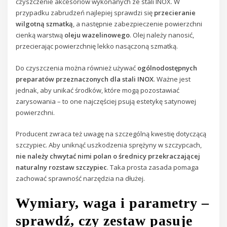
czyszczenie akcesoriów wykonanych ze stali INOX. W
przypadku zabrudzeń najlepiej sprawdzi się
przecieranie
wilgotną szmatką
, a następnie zabezpieczenie powierzchni
cienką warstwą
oleju wazelinowego
. Olej należy nanosić,
przecierając powierzchnię lekko nasączoną szmatką.
Do czyszczenia można również używać
ogólnodostępnych
preparatów przeznaczonych dla stali INOX
. Ważne jest
jednak, aby unikać środków, które mogą pozostawiać
zarysowania – to one najczęściej psują estetykę satynowej
powierzchni.
Producent zwraca też uwagę na szczególną kwestię dotyczącą
szczypiec. Aby uniknąć uszkodzenia sprężyny w szczypcach,
nie należy chwytać nimi polan o średnicy przekraczającej
naturalny rozstaw szczypiec
. Taka prosta zasada pomaga
zachować sprawność narzędzia na dłużej.
Wymiary, waga i parametry –
sprawdź, czy zestaw pasuje