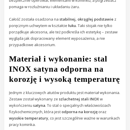
bezpiecznie operować elementami w kominku, a pogrzebacz
pomaga w rozluźnianiu i układaniu żaru.
Całość została osadzona na
stabilnej, okrągłej podstawie
z
poręcznym uchwytem w kształcie
łuku
. Taki stojak nie tylko
porządkuje akcesoria, ale też podkreśla ich estetykę – zestaw
wygląda jak dopracowany element wyposażenia, a nie
przypadkowe akcesorium.
Materiał i wykonanie: stal
INOX satyna odporna na
korozję i wysoką temperaturę
Jednym z kluczowych atutów produktu jest materiał wykonania.
Zestaw został wykonany ze
szlachetnej stali INOX
w
wykończeniu
satyna
. To stal o specjalnych właściwościach
fizykochemicznych, która jest
odporna na korozję
oraz
wysokie temperatury
, co jest szczególnie ważne w warunkach
pracy kominka.