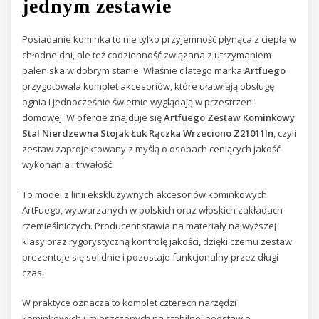
jednym zestawie
Posiadanie kominka to nie tylko przyjemność płynąca z ciepła w
chłodne dni, ale też codzienność związana z utrzymaniem
paleniska w dobrym stanie. Właśnie dlatego marka
Artfuego
przygotowała komplet akcesoriów, które ułatwiają obsługę
ognia i jednocześnie świetnie wyglądają w przestrzeni
domowej. W ofercie znajduje się
Artfuego Zestaw Kominkowy
Stal Nierdzewna Stojak Łuk Rączka Wrzeciono Z21011In
, czyli
zestaw zaprojektowany z myślą o osobach ceniących jakość
wykonania i trwałość.
To model z linii ekskluzywnych akcesoriów kominkowych
ArtFuego, wytwarzanych w polskich oraz włoskich zakładach
rzemieślniczych. Producent stawia na materiały najwyższej
klasy oraz rygorystyczną kontrolę jakości, dzięki czemu zestaw
prezentuje się solidnie i pozostaje funkcjonalny przez długi
czas.
W praktyce oznacza to komplet czterech narzędzi
kominkowych umieszczonych na stabilnej podstawie.