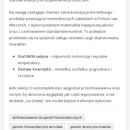
Na uwagę zasługuje również sama koncepcja linii ArtFuego –
produkty powstają w rzemieślniczych zakładach w Polsce i we
Włoszech, z wykorzystaniem materiałów najwyższej jakości
oraz z zachowaniem standardów kontroli. To podejście
przekłada się na spójność całego zestawu i jego dopracowany
charakter.
Stal INOX satyna
– odporność na korozję i wysokie
temperatury.
Zestaw 4 narzędzi
– miotełka, szufelka, pogrzebacz i
szczypce.
Jeśli zależy Ci na kompletności, wygodzie przechowywania oraz
na tym, by akcesoria wyglądały jak część wyposażenia, a nie
dodatek „na chwilę”, ten model będzie trafionym wyborem.
dofinansowanie do paneli fotowoltaicznych
panele fotowoltaiczne wrocław
panele słoneczne kraków