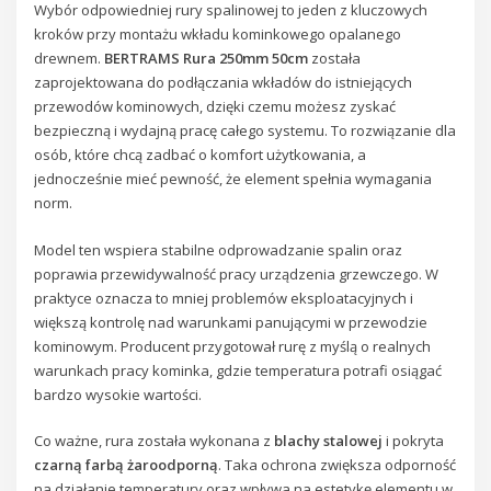
Wybór odpowiedniej rury spalinowej to jeden z kluczowych
kroków przy montażu wkładu kominkowego opalanego
drewnem.
BERTRAMS Rura 250mm 50cm
została
zaprojektowana do podłączania wkładów do istniejących
przewodów kominowych, dzięki czemu możesz zyskać
bezpieczną i wydajną pracę całego systemu. To rozwiązanie dla
osób, które chcą zadbać o komfort użytkowania, a
jednocześnie mieć pewność, że element spełnia wymagania
norm.
Model ten wspiera stabilne odprowadzanie spalin oraz
poprawia przewidywalność pracy urządzenia grzewczego. W
praktyce oznacza to mniej problemów eksploatacyjnych i
większą kontrolę nad warunkami panującymi w przewodzie
kominowym. Producent przygotował rurę z myślą o realnych
warunkach pracy kominka, gdzie temperatura potrafi osiągać
bardzo wysokie wartości.
Co ważne, rura została wykonana z
blachy stalowej
i pokryta
czarną farbą żaroodporną
. Taka ochrona zwiększa odporność
na działanie temperatury oraz wpływa na estetykę elementu w