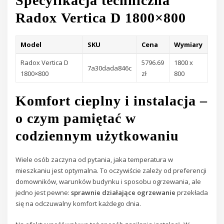
Specyfikacja techniczna
Radox Vertica D 1800×800
Model
SKU
Cena
Wymiary
Radox Vertica D
5796.69
1800 x
7a30dada846c
1800×800
zł
800
Komfort cieplny i instalacja –
o czym pamiętać w
codziennym użytkowaniu
Wiele osób zaczyna od pytania, jaka temperatura w
mieszkaniu jest optymalna. To oczywiście zależy od preferencji
domowników, warunków budynku i sposobu ogrzewania, ale
jedno jest pewne:
sprawnie działające ogrzewanie
przekłada
się na odczuwalny komfort każdego dnia.