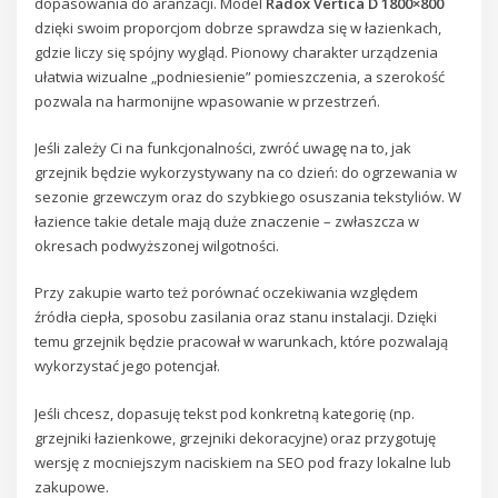
dopasowania do aranżacji. Model
Radox Vertica D 1800×800
dzięki swoim proporcjom dobrze sprawdza się w łazienkach,
gdzie liczy się spójny wygląd. Pionowy charakter urządzenia
ułatwia wizualne „podniesienie” pomieszczenia, a szerokość
pozwala na harmonijne wpasowanie w przestrzeń.
Jeśli zależy Ci na funkcjonalności, zwróć uwagę na to, jak
grzejnik będzie wykorzystywany na co dzień: do ogrzewania w
sezonie grzewczym oraz do szybkiego osuszania tekstyliów. W
łazience takie detale mają duże znaczenie – zwłaszcza w
okresach podwyższonej wilgotności.
Przy zakupie warto też porównać oczekiwania względem
źródła ciepła, sposobu zasilania oraz stanu instalacji. Dzięki
temu grzejnik będzie pracował w warunkach, które pozwalają
wykorzystać jego potencjał.
Jeśli chcesz, dopasuję tekst pod konkretną kategorię (np.
grzejniki łazienkowe, grzejniki dekoracyjne) oraz przygotuję
wersję z mocniejszym naciskiem na SEO pod frazy lokalne lub
zakupowe.