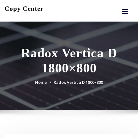
Skip
Copy Center
to
content
Radox Vertica D
1800×800
Home
Radox Vertica D 1800×800