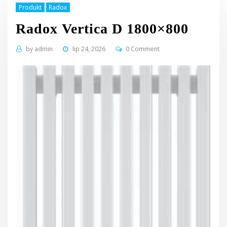
Produkt
Radox
Radox Vertica D 1800×800
by
admin
lip 24, 2026
0 Comment