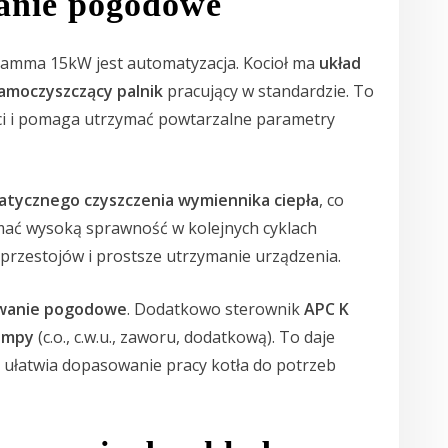
wanie pogodowe
Gamma 15kW jest automatyzacja. Kocioł ma
układ
amoczyszczący palnik
pracujący w standardzie. To
ci i pomaga utrzymać powtarzalne parametry
tycznego czyszczenia wymiennika ciepła
, co
mać wysoką sprawność w kolejnych cyklach
przestojów i prostsze utrzymanie urządzenia.
wanie pogodowe
. Dodatkowo sterownik
APC K
ompy
(c.o., c.w.u., zaworu, dodatkową). To daje
az ułatwia dopasowanie pracy kotła do potrzeb