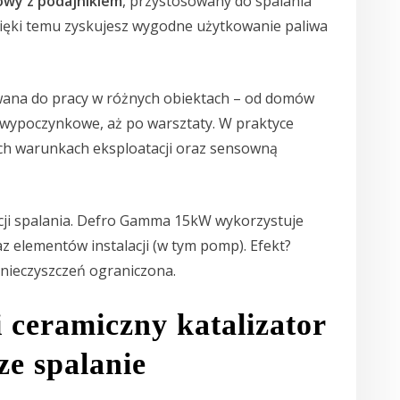
lowy z podajnikiem
, przystosowany do spalania
zięki temu zyskujesz wygodne użytkowanie paliwa
ana do pracy w różnych obiektach – od domów
 wypoczynkowe, aż po warsztaty. W praktyce
ych warunkach eksploatacji oraz sensowną
cji spalania. Defro Gamma 15kW wykorzystuje
z elementów instalacji (w tym pomp). Efekt?
anieczyszczeń ograniczona.
 ceramiczny katalizator
sze spalanie