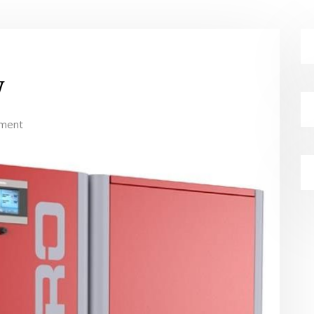
W
ment