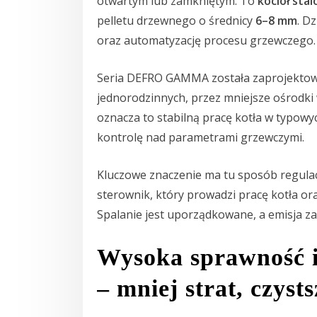
otwartym lub zamkniętym. To
kocioł sta
pelletu drzewnego o średnicy
6–8 mm
. D
oraz automatyzację procesu grzewczego.
Seria DEFRO GAMMA została zaprojektow
jednorodzinnych, przez mniejsze ośrodki
oznacza to stabilną pracę kotła w typow
kontrolę nad parametrami grzewczymi.
Kluczowe znaczenie ma tu sposób regula
sterownik, który prowadzi pracę kotła ora
Spalanie jest uporządkowane, a emisja z
Wysoka sprawność i
– mniej strat, czyst