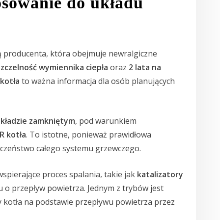
osowanie do układu
 producenta, która obejmuje newralgiczne
 szczelność wymiennika ciepła
oraz
2 lata na
 kotła
to ważna informacja dla osób planujących
kładzie zamkniętym
, pod warunkiem
R kotła
. To istotne, ponieważ prawidłowa
eczeństwo całego systemu grzewczego.
pierające proces spalania, takie jak
katalizatory
u o przepływ powietrza. Jednym z trybów jest
acy kotła na podstawie przepływu powietrza przez