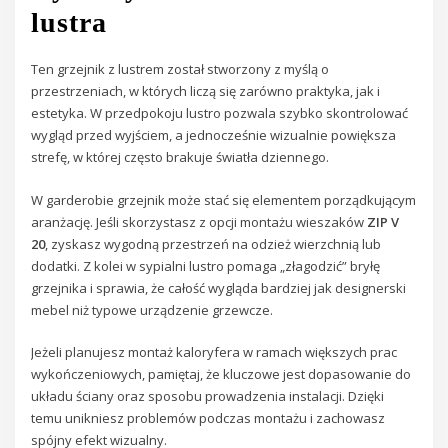
lustra
Ten grzejnik z lustrem został stworzony z myślą o
przestrzeniach, w których liczą się zarówno praktyka, jak i
estetyka. W przedpokoju lustro pozwala szybko skontrolować
wygląd przed wyjściem, a jednocześnie wizualnie powiększa
strefę, w której często brakuje światła dziennego.
W garderobie grzejnik może stać się elementem porządkującym
aranżację. Jeśli skorzystasz z opcji montażu wieszaków
ZIP V
20
, zyskasz wygodną przestrzeń na odzież wierzchnią lub
dodatki. Z kolei w sypialni lustro pomaga „złagodzić” bryłę
grzejnika i sprawia, że całość wygląda bardziej jak designerski
mebel niż typowe urządzenie grzewcze.
Jeżeli planujesz montaż kaloryfera w ramach większych prac
wykończeniowych, pamiętaj, że kluczowe jest dopasowanie do
układu ściany oraz sposobu prowadzenia instalacji. Dzięki
temu unikniesz problemów podczas montażu i zachowasz
spójny efekt wizualny.