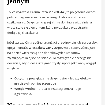
jednym
To, co wyróżnia
Terma Intra M 1700×440
, to połączenie dwóch
potrzeb: ogrzewania i praktycznego lustra w codziennym
użytkowaniu. Dzięki temu grzejnik nie dominuje wizualnie, a
wręcz staje się elementem, który porządkuje przestrzeń i
dodaje jej charakteru.
Jeżeli zależy Ci na spójnej aranżacji przedpokoju lub garderoby,
opcja montażu
wieszaków ZIP V 20
pozwala stworzyć miejsce
na odzież wierzchnią bez dodatkowych akcesoriów
zajmujących miejsce na ścianie. To rozwiązanie szczególnie
docenisz, gdy chcesz utrzymać czysty, uporządkowany wygląd
wnętrza.
Optyczne powiększenie
dzięki lustru – lepszy efekt w
mniejszych pomieszczeniach.
Wersja wodna
– praca w instalacji centralnego
ogrzewania.