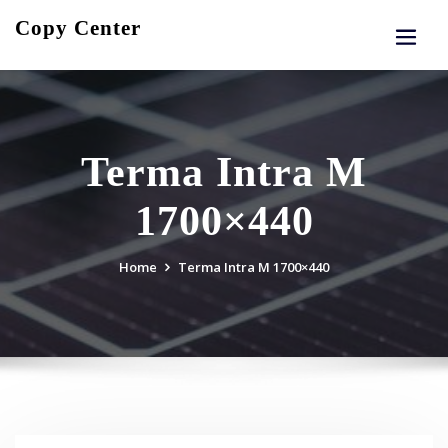
Skip
Copy Center
to
content
Terma Intra M
1700×440
Home
Terma Intra M 1700×440