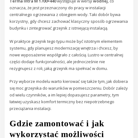
Terma Intra M 1700×440
występuje w wersji
wodnej
, co
oznacza, że jest przeznaczony do pracy w instalacji
centralnego ogrzewania z obiegiem wody. Taki dobór bywa
korzystny, gdy chcesz zachować klasyczny sposób ogrzewania
budynku i zintegrować grzejnik z istniejącą instalacją.
W praktyce grzejnik tego typu może być istotnym elementem
systemu, gdy planujesz modernizację wnętrza i chcesz, by
nowe wyposażenie współgrało z całością. Lustro w centralnej
części dodaje funkcjonalności, ale jednocześnie nie
rezygnujesz z roli, jaką grzejnik ma spełniać w domu.
Przy wyborze modelu warto kierować się także tym, jak dobiera
się moc grzejnika do warunków w pomieszczeniu. Dobór zależy
od wielu czynników, a im lepiej dopasujesz parametry, tym
łatwiej uzyskasz komfort termiczny bez niepotrzebnego
przeciążania instalacji.
Gdzie zamontować i jak
wykorzystać możliwości