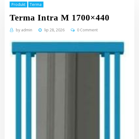
Produkt
Terma
Terma Intra M 1700×440
by
admin
lip 28, 2026
0 Comment