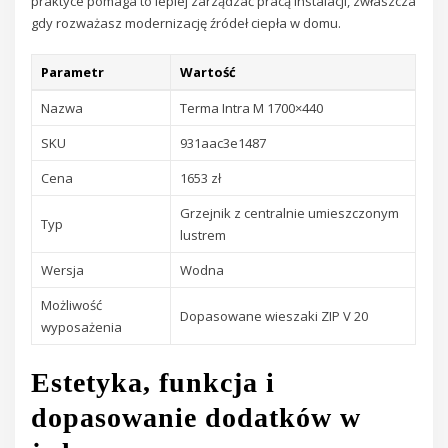
praktyce pomaga to lepiej zarządzać pracą instalacji, zwłaszcza
gdy rozważasz modernizację źródeł ciepła w domu.
Parametr
Wartość
Nazwa
Terma Intra M 1700×440
SKU
931aac3e1487
Cena
1653 zł
Grzejnik z centralnie umieszczonym
Typ
lustrem
Wersja
Wodna
Możliwość
Dopasowane wieszaki ZIP V 20
wyposażenia
Estetyka, funkcja i
dopasowanie dodatków w