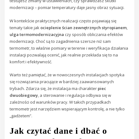
testujesz zmiany w ustawieniach, czy sprawdzasz skutki
modernizacji – pomiar temperatury daje jasny obraz sytuacji.
W kontekście praktycznych realizacji często pojawiają się
tematy takie jak
ocieplenie ścian zewnętrznych styropianem
,
ulga termomodernizacyjna
czy sposób obliczania efektów
modernizacji. Choć są to zagadnienia szersze niż sam
termometr, to właśnie pomiary w terenie i weryfikacja działania
instalacji pozwalają ocenić, jak realnie przekłada się to na
komfort i efektywność.
Warto też pamiętać, że w nowoczesnych instalacjach spotyka
się rozwiązania pracujące w bardziej zaawansowanych
trybach. Zdarza się, że instalacja ma charakter
piec
dwuobiegowy
, a sterowanie i regulacja odbywa się w
zależności od warunków pracy. W takich przypadkach
termometr jest narzędziem wspierającym kontrolę, a nie tylko
„gadżetem”.
Jak czytać dane i dbać o